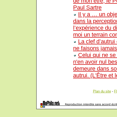
de mon être, le P
Paul Sartre
Il y a … un obje
dans la perceptio
l’expérience du di
moi un terrain
La clef d’autru
ne faisons jamais
Celui qui ne se
n'en avoir nul bes
demeure dans son 
autrui. (L'Être et
Plan du site
-
F