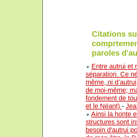
Citations su
comprtement
paroles d'au
Entre autrui et
séparation. Ce né
même, ni d’autrui,
de moi-même; mais
fondement de toute
et le Néant)
-
Jea
Ainsi la honte 
structures sont i
besoin d'autrui po