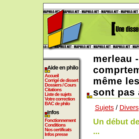
merleau -
Aide en philo
comprteme
Accueil
même les 
Corrigé de dissert
Dossiers / Cours
Citations
sont pas 
Liste de sujets
Votre correction
BAC de philo
Sujets
/
Divers
Infos
Un début de
Fonctionnement
Conditions
...
Nos certificats
Infos presse