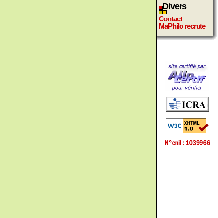
Divers
Contact
MaPhilo recrute