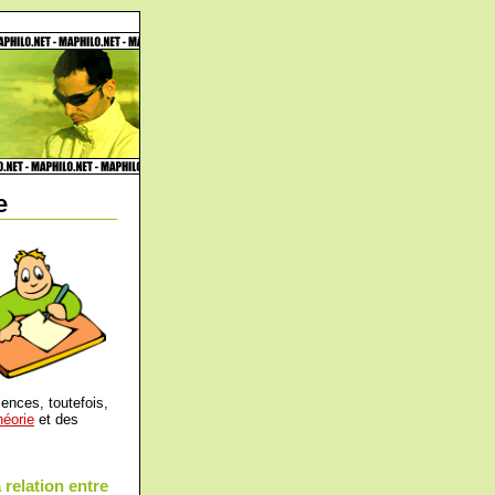
e
iences, toutefois,
héorie
et des
 relation entre