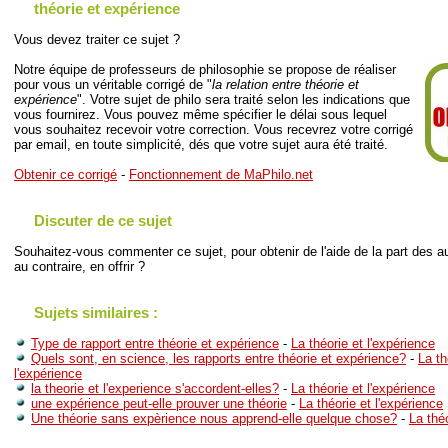
théorie et expérience
Vous devez traiter ce sujet ?
Notre équipe de professeurs de philosophie se propose de réaliser
pour vous un véritable corrigé de "
la relation entre théorie et
expérience
". Votre sujet de philo sera traité selon les indications que
vous fournirez. Vous pouvez même spécifier le délai sous lequel
vous souhaitez recevoir votre correction. Vous recevrez votre corrigé
par email, en toute simplicité, dés que votre sujet aura été traité.
Obtenir ce corrigé
-
Fonctionnement de MaPhilo.net
Discuter de ce sujet
Souhaitez-vous commenter ce sujet, pour obtenir de l'aide de la part des au
au contraire, en offrir ?
Sujets similaires :
Type de rapport entre théorie et expérience
-
La théorie et l'expérience
Quels sont, en science, les rapports entre théorie et expérience?
-
La th
l'expérience
la theorie et l'experience s'accordent-elles?
-
La théorie et l'expérience
une expérience peut-elle prouver une théorie
-
La théorie et l'expérience
Une théorie sans expèrience nous apprend-elle quelque chose?
-
La théo