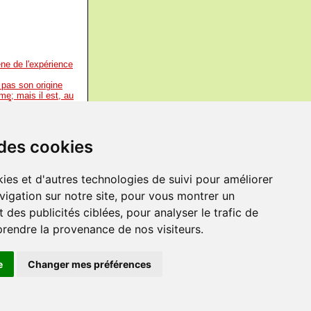
ne de l'expérience
 pas son origine
me; mais il est, au
(L’Être et le Néant)
re part, avec le
c devenue
 des cookies
ique une
dèles idéaux
ies et d'autres technologies de suivi pour améliorer
ie sur les faits.
-
vigation sur notre site, pour vous montrer un
 d’autrui: c’est le
n terrain
 des publicités ciblées, pour analyser le trafic de
prendre la provenance de nos visiteurs.
e
Changer mes préférences