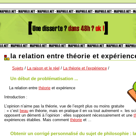
la relation entre théorie et expérienc
Sujets
/
La raison et le réel
/
La théorie et l'expérience
/
Un début de problématisation ...
La relation entre
théorie
et expérience
Introduction :
L’opinion n’aime pas la théorie, vue de l’esprit plus ou moins gratuite
: « c’est
beau
en théorie, mais en pratique il en va tout autrement ». les sc
opposent un démenti à l’opinion : elles supposent nécessairement et une
t
expériences établies. Mais comment
théorie
et ...
Obtenir un corrigé personnalisé du sujet de philosophie : la