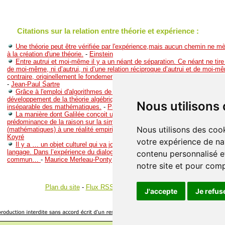
Citations sur la relation entre théorie et expérience :
Une théorie peut être vérifiée par l'expérience,mais aucun chemin ne mè
à la création d'une théorie.
-
Einstein
Entre autrui et moi-même il y a un néant de séparation. Ce néant ne tire
de moi-même, ni d’autrui, ni d’une relation réciproque d’autrui et de moi-mê
contraire, originellement le fondement de toute relation entre autrui et moi. 
-
Jean-Paul Sartre
Grâce à l'emploi d'algorithmes de plus en plus précis et en relation, d'aut
développement de la théorie algébrique des structures, la logique est don
Nous utilisons
inséparable des mathématiques.
-
Piaget
La manière dont Galilée conçoit une méthode scientifique correcte impl
prédominance de la raison sur la simple expérience, la substitution de mo
Nous utilisons des cook
(mathématiques) à une réalité empiriquement connue, la primauté de la théor
Koyré
votre expérience de na
Il y a … un objet culturel qui va jouer un rôle essentiel dans la perception
langage. Dans l’expérience du dialogue, il se constitue entre autrui et moi u
contenu personnalisé et
commun…
-
Maurice Merleau-Ponty
notre site et pour com
Plan du site
-
Flux RSS
-
Gestion des cookies
J'accepte
Je refus