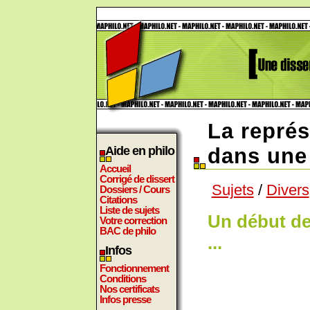
La représ
Aide en philo
dans une 
Accueil
Corrigé de dissert
Sujets
/
Divers
Dossiers / Cours
Citations
Liste de sujets
Un début de
Votre correction
BAC de philo
...
Infos
Fonctionnement
Conditions
Nos certificats
Infos presse