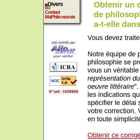
Obtenir un 
Divers
Contact
de philosoph
MaPhilo recrute
a-t-elle dan
Vous devez traite
Notre équipe de 
philosophie se pr
vous un véritable 
représentation du
oeuvre littéraire
".
les indications 
spécifier le déla
votre correction.
en toute simplicit
Obtenir ce corrig