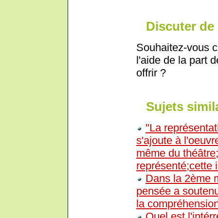
Discuter de 
Souhaitez-vous c
l'aide de la part 
offrir ?
Sujets simil
"La représentat
s'ajoute à l'oeuvr
même du théâtre; 
représenté;cette i
Dans la 2ème m
pensée a soutenu q
la compréhension
Quel est l'intérr