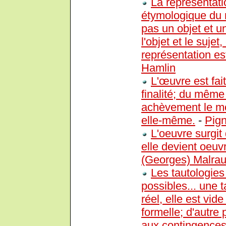
La représentatio
étymologique du m
pas un objet et un
l'objet et le sujet
représentation est 
Hamlin
L'œuvre est fai
finalité; du même
achèvement le mo
elle-même.
-
Pign
L'oeuvre surgi
elle devient oeuvr
(Georges) Malra
Les tautologies
possibles... une 
réel, elle est vid
formelle; d'autre 
aux contingences