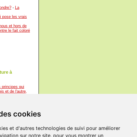
pondre?
-
La
i pose les vrais
 nous et hors de
ntre le fait coloré
ature à
s principes qui
s et de l'autre,
par elle, il est
u maître, mais au
questions qu'il
 des cookies
et ce dernier
s là et non à
aux derniers
ies et d'autres technologies de suivi pour améliorer
vigation sur notre site, pour vous montrer un