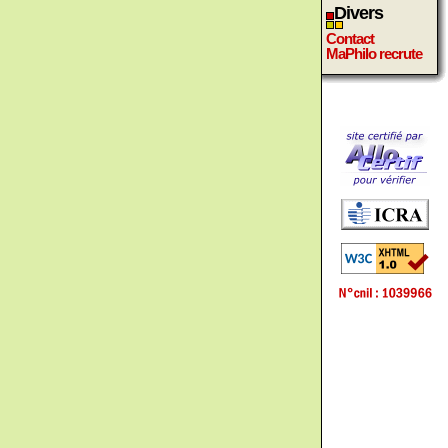
Divers
Contact
MaPhilo recrute