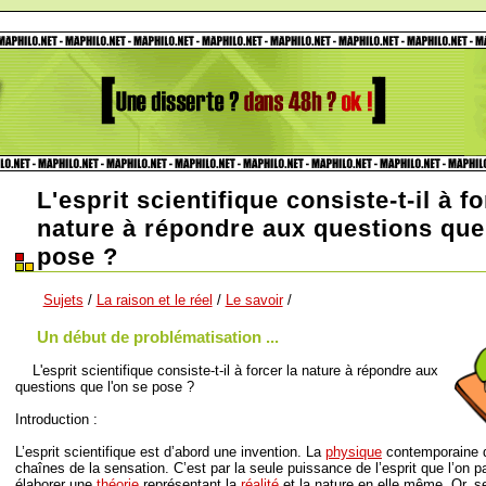
L'esprit scientifique consiste-t-il à fo
nature à répondre aux questions que 
pose ?
Sujets
/
La raison et le réel
/
Le savoir
/
Un début de problématisation ...
L'esprit scientifique consiste-t-il à forcer la nature à répondre aux
questions que l'on se pose ?
Introduction :
L’esprit scientifique est d’abord une invention. La
physique
contemporaine do
chaînes de la sensation. C’est par la seule puissance de l’esprit que l’on p
élaborer une
théorie
représentant la
réalité
et la nature en elle même. Or, s