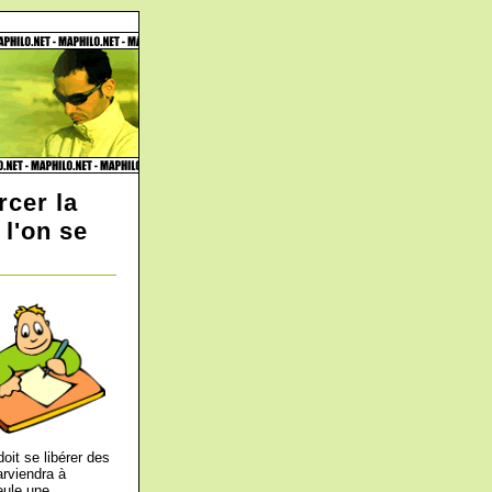
rcer la
l'on se
it se libérer des
arviendra à
eule une