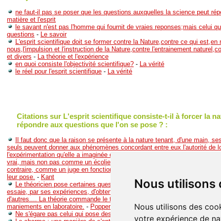
ne faut-il pas se poser que les questions auxquelles la science peut ré
matière et l'esprit
le savant n'est pas l'homme qui fournit de vraies reponses;mais celui qu
questions
-
Le savoir
L'esprit scientifique doit se former contre la Nature,contre ce qui est,en
nous,l'impulsion et l'instruction de la Nature,contre l'entrainement naturel,co
et divers
-
La théorie et l'expérience
en quoi consiste l'objectivité scientifique?
-
La vérité
le réel pour l'esprit scientifique
-
La vérité
Citations sur L'esprit scientifique consiste-t-il à forcer la n
répondre aux questions que l'on se pose ? :
Il faut donc que la raison se présente à la nature tenant, d'une main, se
seuls peuvent donner aux phénomènes concordant entre eux l'autorité de loi
l'expérimentation qu'elle a imaginée d'après ces principes pour être instruite 
vrai, mais non pas comme un écolier qui se laisse dire tout ce qu'il plaît a
contraire, comme un juge en fonction qui force les témoins à répondre aux 
leur pose.
-
Kant
Nous utilisons
Le théoricien pose certaines questions déterminées à l'expérimentateur 
essaie, par ses expériences, d'obtenir une réponse décisive à ces question
d'autres.... La théorie commande le travail expérimental de sa conception 
Nous utilisons des cook
maniements en laboratoire.
-
Popper
Ne s'égare pas celui qui pose des questions.
-
Anonyme
votre expérience de na