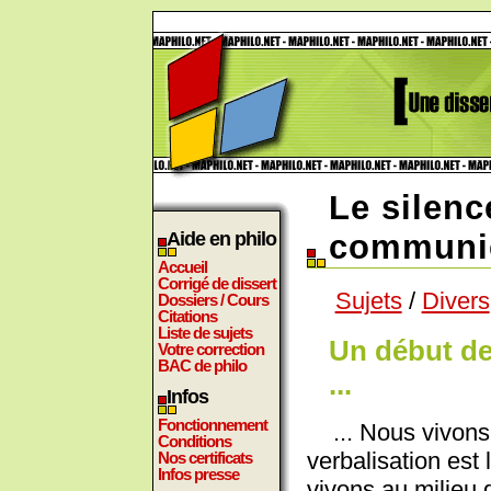
Le silenc
Aide en philo
communi
Accueil
Corrigé de dissert
Sujets
/
Divers
Dossiers / Cours
Citations
Liste de sujets
Un début de
Votre correction
BAC de philo
...
Infos
Fonctionnement
... Nous vivons
Conditions
verbalisation est 
Nos certificats
Infos presse
vivons au milieu d