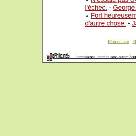
l'échec.
-
George
Fort heureuseme
d'autre chose.
-
J
Plan du site
-
F