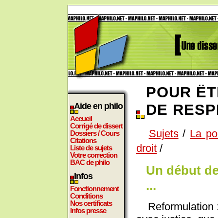
POUR ËT
Aide en philo
DE RESP
Accueil
Corrigé de dissert
Sujets
/
La pol
Dossiers / Cours
Citations
droit
/
Liste de sujets
Votre correction
BAC de philo
Un début de
Infos
...
Fonctionnement
Conditions
Nos certificats
Reformulation : N
Infos presse