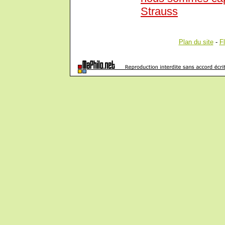
Strauss
Plan du site
-
F