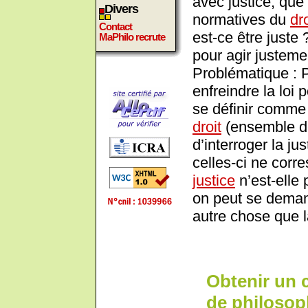
avec justice, que
Divers
normatives du
dro
Contact
est-ce être juste ?
MaPhilo recrute
pour agir justeme
Problématique : Pe
enfreindre la loi 
se définir comme l
droit
(ensemble des
d’interroger la j
celles-ci ne corr
justice
n’est-elle
on peut se demand
autre chose que l
Obtenir un 
de philoso