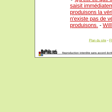
saisit immédiatem
produisons la véri
n'existe pas de v
produisons.
-
Wil
Plan du site
-
F