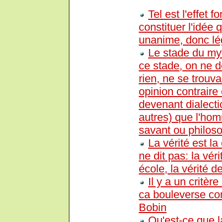
Tel est l'effet 
constituer l'idée 
unanime, donc lég
Le stade du my
ce stade, on ne d
rien, ne se trouv
opinion contraire 
devenant dialecti
autres) que l'hom
savant ou philos
La vérité est l
ne dit pas: la vé
école, la vérité 
Il y a un critèr
ca bouleverse co
Bobin
Qu'est-ce que l