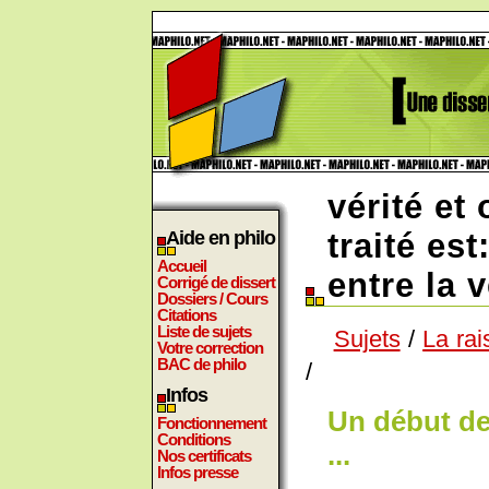
vérité et
Aide en philo
traité est
Accueil
entre la v
Corrigé de dissert
Dossiers / Cours
Citations
Liste de sujets
Sujets
/
La rai
Votre correction
BAC de philo
/
Infos
Un début de
Fonctionnement
Conditions
...
Nos certificats
Infos presse