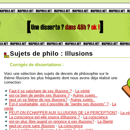
Sujets de philo : Illusions
Corrigés de dissertations :
Voici une sélection des sujets de devoirs de philosophie sur le
thème
Illusions
les plus fréquents dont nous avons déja réalisé une
correction :
Faut-il se satisfaire de ses illusions ?
-
La vérité
est-ce bien de perdre ses illusions ?
-
Autres sujets..
peut on se libérer de nos illusions?
-
Autres sujets..
Est-il souhaitable, est-il possible de "perdre ses illusions" ?
-
La
vérité
PEUT-ON ECHAPPER AUX ILLUSIONS DE LA PERCEPTION?
-
La vé
La conscience est-elle source d'illusions ?
-
La conscience
est-on plus libre quand on renonce à ses illusions?
-
La liberté
peut-on vivre sans illusions
-
La conscience