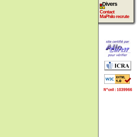
Divers
Contact
MaPhilo recrute