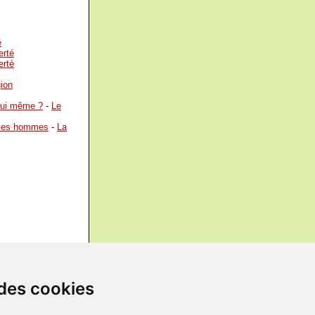
é
erté
erté
gion
 lui même ?
-
Le
t les hommes
-
La
 des cookies