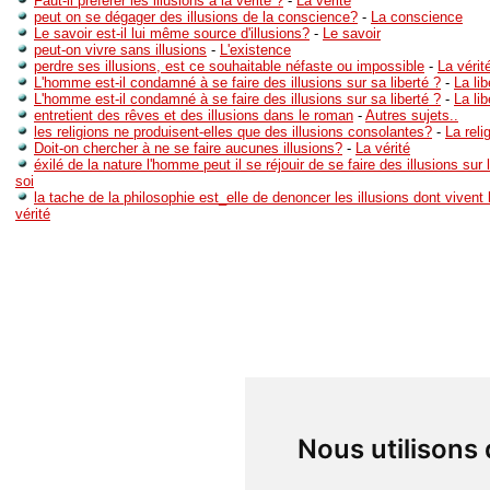
Faut-il préférer les illusions à la vérité ?
-
La vérité
peut on se dégager des illusions de la conscience?
-
La conscience
Le savoir est-il lui même source d'illusions?
-
Le savoir
peut-on vivre sans illusions
-
L'existence
perdre ses illusions, est ce souhaitable néfaste ou impossible
-
La vérit
L'homme est-il condamné à se faire des illusions sur sa liberté ?
-
La lib
L'homme est-il condamné à se faire des illusions sur sa liberté ?
-
La lib
entretient des rêves et des illusions dans le roman
-
Autres sujets..
les religions ne produisent-elles que des illusions consolantes?
-
La reli
Doit-on chercher à ne se faire aucunes illusions?
-
La vérité
éxilé de la nature l'homme peut il se réjouir de se faire des illusions sur
soi
la tache de la philosophie est_elle de denoncer les illusions dont viven
vérité
Nous utilisons