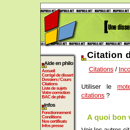
Citation 
Aide en philo
Citations
/
Inc
Accueil
Corrigé de dissert
Dossiers / Cours
Citations
Utiliser le
mot
Liste de sujets
Votre correction
citations
?
BAC de philo
Infos
Fonctionnement
A quoi bon v
Conditions
Nos certificats
Infos presse
Voir les autres ci