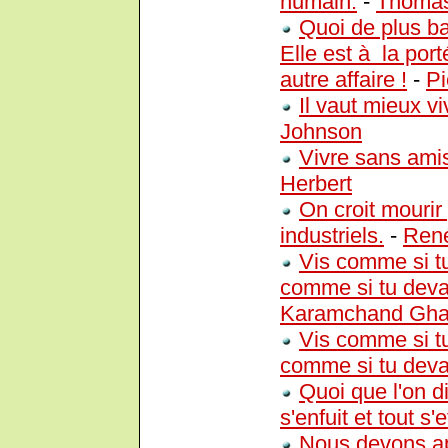
humain.
-
Thomas
Quoi de plus ba
Elle est à la por
autre affaire !
-
Pi
Il vaut mieux vi
Johnson
Vivre sans amis
Herbert
On croit mourir 
industriels.
-
Ren
Vis comme si t
comme si tu devai
Karamchand Gha
Vis comme si t
comme si tu devai
Quoi que l'on d
s'enfuit et tout s'
Nous devons a