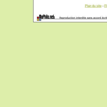
Plan du site
-
F