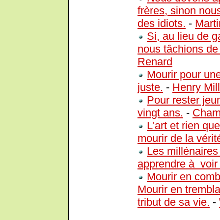
frères, sinon no
des idiots.
-
Marti
Si, au lieu de 
nous tâchions de 
Renard
Mourir pour une
juste.
-
Henry Mil
Pour rester jeun
vingt ans.
-
Cham
L'art et rien qu
mourir de la vérit
Les millénaires
apprendre à voir 
Mourir en combat
Mourir en trembla
tribut de sa vie.
-