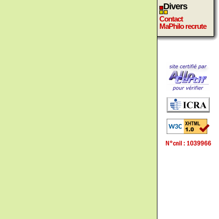
Divers
Contact
MaPhilo recrute