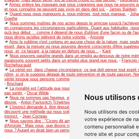
Aimez enlève les masques que nous craignions que nous ne pouvons pa
et nous connaître ne peuvent pas vivre en dans ded soi.
-
James Baldwin
Quand nous nous manquons à nous-mêmes, tout nous manque.
-
Joha
Goethe
Nous sommes maîtres de nos actes depuis le principe jusqu'à l'achève
en connaissons les circonstances particulières. Quant aux habitudes, nou
qu'à leur début ... comme il dépend de nous d'utiliser d'une façon ou de l'a
nous dirons qu'elles relèvent de notre volonté.
-
Aristote
Ainsi le sublime n'est contenu en aucune chose de la nature, mais seul
esprit, dans la mesure où nous pouvons devenir conscients d'être supérieur
nous, et, ce faisant, à la nature en dehors de nous...
-
Kant
Nous pouvons paraître grands dans un emploi au-dessous de notre méri
paraissons souvent petits dans un emploi plus grand que nous.
-
Francois 
Rochefoucauld
La vérité est, dans chaque circonstance, ce que doit penser tout esprit
nôtre, si on le suppose dégagé de toute prévention et de toute passion. N
vérité lorsque nous pensons comme individus ce que nous devons pens
-
Brochard
La moralité est l’attitude que nous adoptons vis-à-vis de personnes qu
pas sentir.
-
Oscar Wilde
Nous utilisons
Nous ne sommes pas heureux, et le bonheur n'existe pas ; nous ne pou
désirer.
-
Anton Pavlovitch Tchekhov
L'instinct demande à être dressé par la méthode, mais l'instinct seul n
Nous utilisons des cook
découvrir une méthode qui nous soit propre et grâce à laquelle nous pouvo
instinct.
-
Jean Cocteau
votre expérience de na
Nous savons dire : "Cicero dit ainsi ; voilà les meurs de Platon ; ce 
d'Aristote." Mais nous, que disons nous nous mêmes ? Que jugeons nous 
contenu personnalisé et
nous ? Autant en dirait bien un perroquet.
-
Michel Eyquem de Montaigne
notre site et pour com