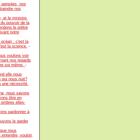
os pensées, nos
traindre nos
 et le ministre,
, du pouvoir de la
endons le prêtre
ivant notre
océan : c'est la
est la science.
-
ous voulons voir
rnant nos regards
utre soi même.
-
nd elle nous
 qui nous nuit?
à une nécessité.
rne, nous savons
vons être en
 ombres elles-
vons pardonner à
uvons le garder
e que nous
entendre, vouloir,