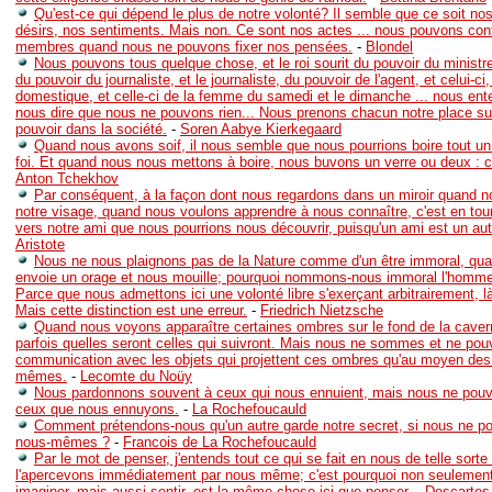
Qu'est-ce qui dépend le plus de notre volonté? Il semble que ce soit n
désirs, nos sentiments. Mais non. Ce sont nos actes ... nous pouvons con
membres quand nous ne pouvons fixer nos pensées.
-
Blondel
Nous pouvons tous quelque chose, et le roi sourit du pouvoir du ministre,
du pouvoir du journaliste, et le journaliste, du pouvoir de l'agent, et celui-ci
domestique, et celle-ci de la femme du samedi et le dimanche ... nous ent
nous dire que nous ne pouvons rien... Nous prenons chacun notre place su
pouvoir dans la société.
-
Soren Aabye Kierkegaard
Quand nous avons soif, il nous semble que nous pourrions boire tout un 
foi. Et quand nous nous mettons à boire, nous buvons un verre ou deux : c'
Anton Tchekhov
Par conséquent, à la façon dont nous regardons dans un miroir quand n
notre visage, quand nous voulons apprendre à nous connaître, c'est en tou
vers notre ami que nous pourrions nous découvrir, puisqu'un ami est un a
Aristote
Nous ne nous plaignons pas de la Nature comme d'un être immoral, qua
envoie un orage et nous mouille; pourquoi nommons-nous immoral l'homme
Parce que nous admettons ici une volonté libre s'exerçant arbitrairement, l
Mais cette distinction est une erreur.
-
Friedrich Nietzsche
Quand nous voyons apparaître certaines ombres sur le fond de la cave
parfois quelles seront celles qui suivront. Mais nous ne sommes et ne pou
communication avec les objets qui projettent ces ombres qu'au moyen des
mêmes.
-
Lecomte du Noüy
Nous pardonnons souvent à ceux qui nous ennuient, mais nous ne pou
ceux que nous ennuyons.
-
La Rochefoucauld
Comment prétendons-nous qu'un autre garde notre secret, si nous ne po
nous-mêmes ?
-
Francois de La Rochefoucauld
Par le mot de penser, j'entends tout ce qui se fait en nous de telle sort
l'apercevons immédiatement par nous même; c'est pourquoi non seulement 
imaginer, mais aussi sentir, est la même chose ici que penser.
-
Descartes