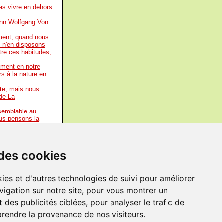
s vivre en dehors
nn Wolfgang Von
ment, quand nous
s n'en disposons
utre ces habitudes,
ement en notre
s à la nature en
te, mais nous
de La
 semblable au
ous pensons la
er comme hommes.
e nous ne pouvons
 des cookies
vons que le
ous aide à
ies et d'autres technologies de suivi pour améliorer
ns dresser notre
vigation sur notre site, pour vous montrer un
sont les mots mêmes
? Que faisons-
 des publicités ciblées, pour analyser le trafic de
prendre la provenance de nos visiteurs.