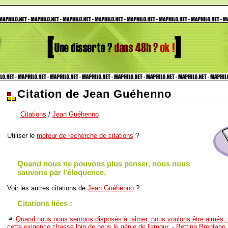
Citation de Jean Guéhenno
Citations
/
Jean Guéhenno
Utiliser le
moteur de recherche de citations
?
Quand nous ne pouvons plus penser, nous nous
sauvons par l'éloquence.
Voir les autres citations de
Jean Guéhenno
?
Citations liées :
Quand nous nous sentons disposés à aimer, nous voulons être aimés,
cette exigence chasse loin de nous le génie de l'amour.
-
Bettina Brentano