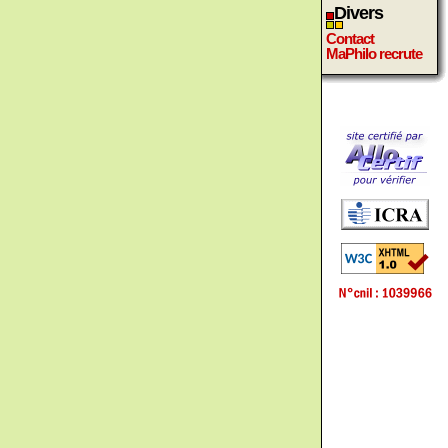
Divers
Contact
MaPhilo recrute