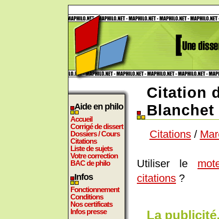
Citation 
Aide en philo
Blanchet
Accueil
Corrigé de dissert
Citations
/
Mar
Dossiers / Cours
Citations
Liste de sujets
Votre correction
Utiliser le
mot
BAC de philo
citations
?
Infos
Fonctionnement
Conditions
Nos certificats
Infos presse
La publicité