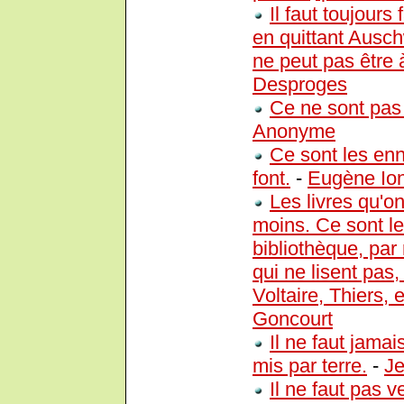
Il faut toujour
en quittant Auschw
ne peut pas être à
Desproges
Ce ne sont pas l
Anonyme
Ce sont les enne
font.
-
Eugène Io
Les livres qu'on
moins. Ce sont les
bibliothèque, pa
qui ne lisent pas
Voltaire, Thiers, e
Goncourt
Il ne faut jamai
mis par terre.
-
Je
Il ne faut pas v