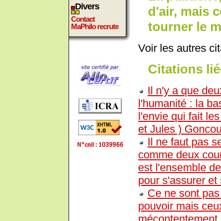
Divers
d'air, mais 
Contact
tourner le m
MaPhilo recrute
Voir les autres ci
Citations lié
Il n'y a que de
l'humanité : la ba
l'envie qui fait le
et Jules ) Goncou
Il ne faut pas s
comme deux couran
est l'ensemble de
pour s'assurer et
Ce ne sont pas 
pouvoir mais ceux
mécontentement à