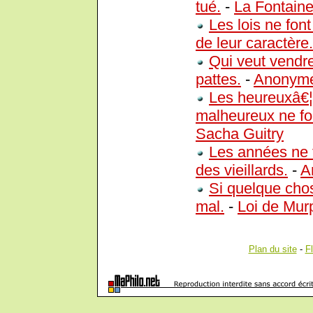
tué.
-
La Fontain
Les lois ne font
de leur caractère.
Qui veut vendr
pattes.
-
Anonym
Les heureuxâ€¦ 
malheureux ne fo
Sacha Guitry
Les années ne f
des vieillards.
-
A
Si quelque chos
mal.
-
Loi de Mur
Plan du site
-
F