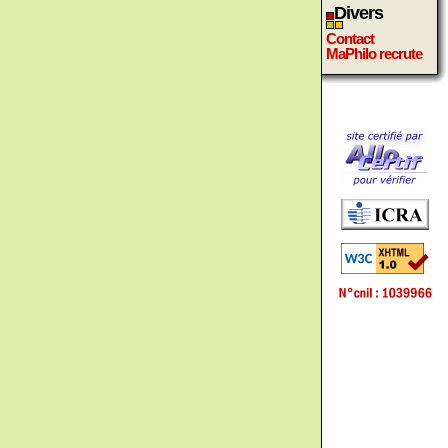
Divers
Contact
MaPhilo recrute