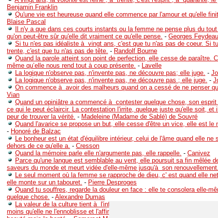
Benjamin Franklin
Qu'une vie est heureuse quand elle commence par l'amour et qu'elle finit 
Blaise Pascal
Il n'y a que dans ces courts instants ou la femme ne pense plus du tout 
qu'on peut-être sûr qu'elle dit vraiment ce qu'elle pense.
-
Georges Feydea
Si tu n'es pas idéaliste à vingt ans, c'est que tu n'as pas de coeur. Si t
trente, c'est que tu n'as pas de tête.
-
Randolf Bourne
Quand la parole atteint son point de perfection, elle cesse de paraître. C’e
même qu’elle nous rend tout à coup présente.
-
Lavelle
La logique n'observe pas, n'invente pas, ne découvre pas; elle juge.
-
Jo
La logique n'observe pas, n'invente pas, ne découvre pas ; elle juge.
-
J
On commence à avoir des malheurs quand on a cessé de ne penser qu
Vian
Quand un opiniâtre a commencé à contester quelque chose, son esprit
ce qui le peut éclaircir. La contestation l'irrite, quelque juste qu'elle soit, et i
peur de trouver la vérité.
-
Madeleine (Madame de Sablé) de Souvré
Quand l'avarice se propose un but, elle cesse d'être un vice, elle est le
-
Honoré de Balzac
Le bonheur est un état d'équilibre intérieur, celui de l'âme quand elle ne 
dehors de ce qu'elle a.
-
Cresson
Quand la mémoire parle elle n'argumente pas, elle rappelle.
-
Canivez
Parce qu'une langue est semblable au vent, elle poursuit sa fin mêlée d
saveurs du monde et meurt vidée d'elle-même jusqu'à son renouvellement
Le seul moment où la femme se rapproche de dieu, c' est quand elle net
elle monte sur un tabouret.
-
Pierre Desproges
Quand tu souffres, regarde la douleur en face : elle te consolera elle-m
quelque chose.
-
Alexandre Dumas
La valeur de la culture tient à l'influence qu'elle exerce sur le caractère.
moins qu'elle ne l'ennoblisse et l'affirme. Elle doit servir la vie. Son objectif