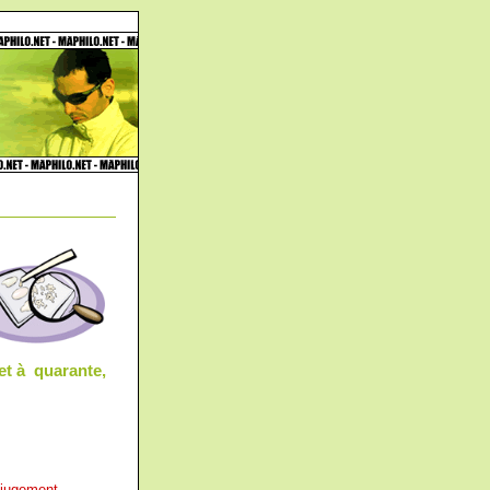
et à quarante,
e jugement.
-