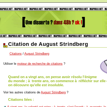
Citation de August Strindberg
Citations
/
August Strindberg
Utiliser le
moteur de recherche de citations
?
Quand on a vingt ans, on pense avoir résolu l'énigme
du monde ; à trente ans, on commence à réfléchir sur elle 
on découvre qu'elle est insoluble.
Voir les autres citations de
August Strindberg
?
Citations liées :
A vingt ans, la volonté est reine ; à trente, c'est l'esprit ; à quarante, l