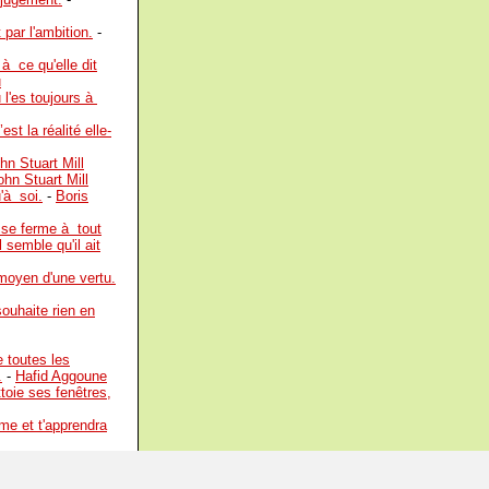
par l'ambition.
-
à ce qu'elle dit
u
u l'es toujours à
st la réalité elle-
hn Stuart Mill
ohn Stuart Mill
'à soi.
-
Boris
 se ferme à tout
l semble qu'il ait
 moyen d'une vertu.
souhaite rien en
e toutes les
.
-
Hafid Aggoune
toie ses fenêtres,
ême et t'apprendra
 Elle est inutile à
 n'est pas la