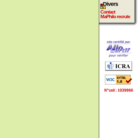
Divers
Contact
MaPhilo recrute