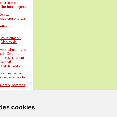
pour leur bon
être trop soigneux
Conrad
vous croirons pas
Arthur
i vous aiment ;
-
Nicolas de
i vous aiment; vos
s de Chamfort
nt, vos amis qui
hamfort
nnemis, alors
l servies par les
mis, et après la
 ennemis, sommes
illon de
 des cookies
sco