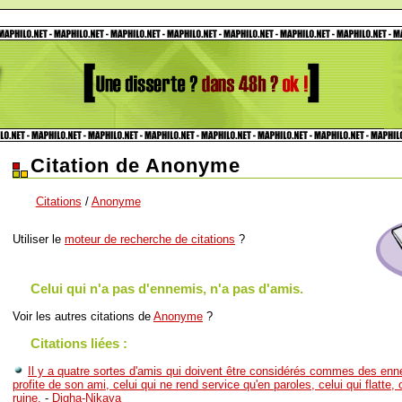
Citation de Anonyme
Citations
/
Anonyme
Utiliser le
moteur de recherche de citations
?
Celui qui n'a pas d'ennemis, n'a pas d'amis.
Voir les autres citations de
Anonyme
?
Citations liées :
Il y a quatre sortes d'amis qui doivent être considérés commes des enne
profite de son ami, celui qui ne rend service qu'en paroles, celui qui flatte, 
ruine.
-
Digha-Nikaya