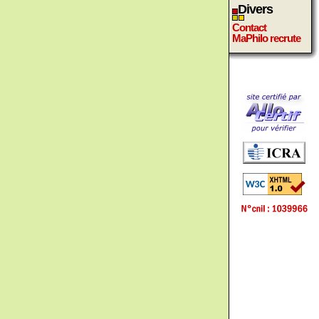
Divers
Contact
MaPhilo recrute