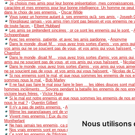
Je choisis mes amis pour leur bonne présentation, mes connaissances 
caractère et mes ennemis pour leur bonne intelligence. Un homme ne peut 
dans le choix de ses ennemis.
-
Oscar Wilde
Vous jugez un homme autant à ses ennemis qu'à ses amis.
-
Joseph 
N'expliquez jamais - vos amis n'en n'ont pas besoin et vos ennemis ne 
de toute facon.
-
Elbert Hubbard
Les amis se prétendent sincères ; or ce sont les ennemis qui le sont.
-
Schopenhauer
Avec tes ennemis, patiente, et avec tes amis pardonne.
-
Anonyme
Dans le monde, disait M..., vous avez trois sortes d'amis : vos amis qu
vos amis qui ne se soucient pas de vous, et vos amis qui vous haîssent.
Chamfort
Dans le monde, disait M..., vous avez trois sortes d'amis: vos amis qu
amis qui ne soucient pas de vous, et vos amis qui vous haîssent.
-
Nicola
Dans le monde, vous avez trois sortes d'amis : vos amis qui vous aime
ne se soucient pas de vous, et vos amis qui vous haîssent.
-
Nicolas de C
Si nos ennemis sont le mal, et que nous sommes les ennemis de nos e
sommes nous le mal.
-
Bob Marley
Il ne faut pas faire le mal pour faire le bien ... les idées douces sont ma
hommes incléments ... Soyons pendant la bataille les ennemis de nos enne
victoire leurs frères.
-
Victor Hugo
Si le mal est notre ennemis et que nous sommes les ennemis de nos
nous le mal ?
-
Quentin Gilbert
Il n'y a pas de petits ennemis.
-
Anonyme
Même les paranoîaques ont de vrais ennemis.
-
Raymond Aron
Vivent mes ennemis ! Eux du moins ne peuvent pas me trahir.
-
Henry M
Montherlant
Nous utilisons
Ne hais jamais tes ennemis, ça perturbe le jugement...
-
Al Pacino
Nos vrais ennemis sont en nous-mêmes.
-
Jacques Bénigne Bossuet
Ce sont les ennemis de l'Histoire qui, finalement, la font.
-
Eugène Ione