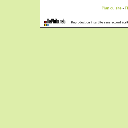
Plan du site
-
F