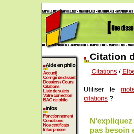
Citation 
Aide en philo
Citations
/
Elb
Accueil
Corrigé de dissert
Dossiers / Cours
Citations
Utiliser le
mot
Liste de sujets
Votre correction
citations
?
BAC de philo
Infos
Fonctionnement
N'expliquez 
Conditions
Nos certificats
pas besoin 
Infos presse