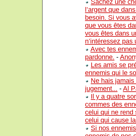
Sachez une cho
l’argent que dan
besoin. Si vous a
que vous êtes dan
vous êtes dans u
n’intéressez pas 
Avec tes ennemi
pardonne.
-
Anon
Les amis se pré
ennemis qui le so
Ne hais jamais 
jugement...
-
Al P
Il y a quatre so
commes des ennemi
celui qui ne rend 
celui qui cause la
Si nos ennemis
ennemis de nos e