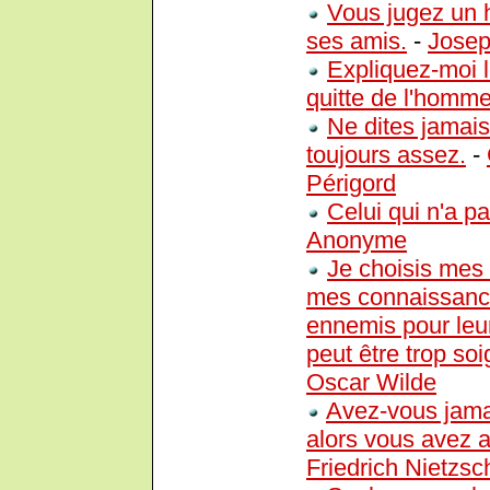
Vous jugez un
ses amis.
-
Josep
Expliquez-moi l
quitte de l'homme
Ne dites jamais
toujours assez.
-
Périgord
Celui qui n'a p
Anonyme
Je choisis mes 
mes connaissance
ennemis pour leu
peut être trop so
Oscar Wilde
Avez-vous jama
alors vous avez a
Friedrich Nietzsc