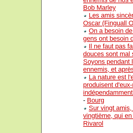
Bob Marley
Les amis sincèr
Oscar (Finguall O
On a besoin de 
gens ont besoin 
Il ne faut pas fa
douces sont mal 
Soyons pendant l
ennemis, et après 
La nature est 
produisent d'eux
indépendamment de
-
Bourg
Sur vingt amis,
vingtième, qui en 
Rivarol