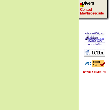
Divers
Contact
MaPhilo recrute