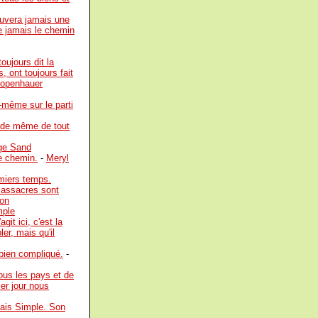
ouvera jamais une
ve jamais le chemin
oujours dit la
, ont toujours fait
hopenhauer
i-même sur le parti
a de même de tout
ge Sand
e chemin.
-
Meryl
emiers temps.
 massacres sont
son
mple
git ici, c'est la
er, mais qu'il
bien compliqué.
-
tous les pays et de
ier jour nous
mais Simple. Son