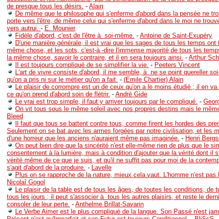
de presque tous les désirs.
-
Alain
De même que le philosophe qui s'enferme d'abord dans la pensée ne tr
porte vers l'être, de même celui qui s'enferme d'abord dans le moi ne trou
vers autrui.
-
E. Mounier
Fidèle d'abord, c'est de l'être à soi-même.
-
Antoine de Saint-Exupéry
D'une manière générale, il est vrai que les sages de tous les temps ont t
même chose, et les sots, c'est-à -dire l'immense majorité de tous les temps
la même chose, savoir le contraire, et il en sera toujours ainsi.
-
Arthur Sc
Il est toujours compliqué de se simplifier la vie.
-
Peeters Vincent
L'art de vivre consiste d'abord, il me semble, à ne se point quereller so
qu'on a pris ni sur le métier qu'on a fait.
-
(Emile Chartier) Alain
Le plaisir de corrompre est un de ceux qu'on a le moins étudié ; il en v
ce qu'on prend d'abord soin de flétrir.
-
André Gide
Le vrai est trop simple, il faut y arriver toujours par le compliqué.
-
Geor
On vit tous sous le même soleil avec nos propres destins mais le mêm
Bleed
Il faut que tous se battent contre tous, comme firent les hordes des pr
Seulement on se bat avec les armes forgées par notre civilisation, et les
d'une horreur que les anciens n'auraient même pas imaginée.
-
Henri Berg
On peut bien dire que la sincérité n'est elle-même rien de plus que le si
consentement à la lumière, mais à condition d'ajouter que la vérité dont il s'a
vérité même de ce que je suis, et qu'il ne suffit pas pour moi de la contempl
s'agit d'abord de la produire.
-
Lavelle
Plus on se rapproche de la nature, mieux cela vaut. L'homme n'est pas 
Nicolaî Gogol
Le plaisir de la table est de tous les âges, de toutes les conditions, de 
tous les jours ; il peut s'associer à tous les autres plaisirs, et reste le dern
consoler de leur perte.
-
Anthelme Brillat-Savarin
Le Verbe Aimer est le plus compliqué de la langue. Son Passé n'est ja
Présent n'est qu'Imparfait et son Futur est toujours Conditionnel.
-
BliSsS