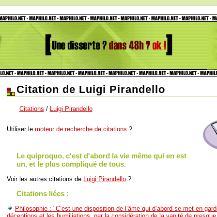
Citation de Luigi Pirandello
Citations
/
Luigi Pirandello
Utiliser le
moteur de recherche de citations
?
Le quiproquo, c'est d'abord la vie même qui en est
un, et le plus compliqué de tous.
Voir les autres citations de
Luigi Pirandello
?
Citations liées :
Philosophie : "C’est une disposition de l’âme qui d’abord se met en gard
déceptions et les humiliations, par la considération de la vanité de presque