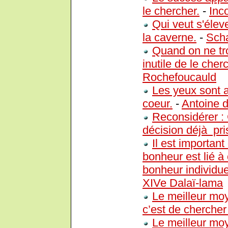
le chercher.
-
Inc
Qui veut s'élev
la caverne.
-
Scha
Quand on ne tr
inutile de le cherc
Rochefoucauld
Les yeux sont a
coeur.
-
Antoine 
Reconsidérer : 
décision déjà pri
Il est importan
bonheur est lié à 
bonheur individue
XIVe Dalaï-lama
Le meilleur mo
c’est de cherche
Le meilleur mo