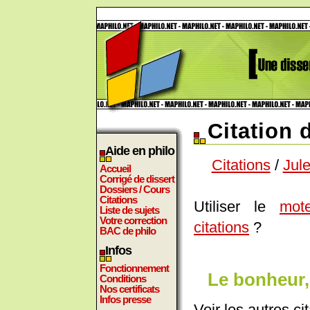
Citation 
Aide en philo
Citations
/
Jul
Accueil
Corrigé de dissert
Dossiers / Cours
Citations
Utiliser le
mot
Liste de sujets
Votre correction
citations
?
BAC de philo
Infos
Fonctionnement
Le bonheur, 
Conditions
Nos certificats
Infos presse
Voir les autres ci