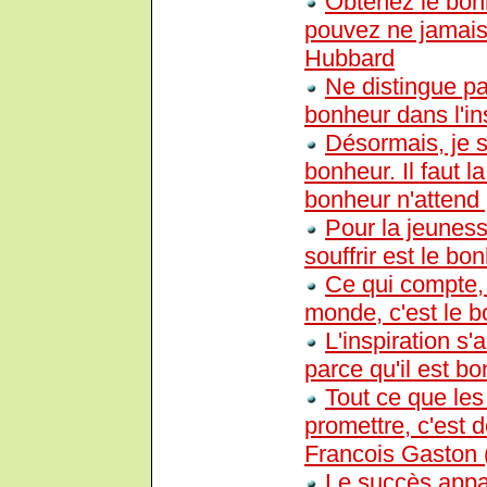
Obtenez le bonh
pouvez ne jamais 
Hubbard
Ne distingue pa
bonheur dans l'in
Désormais, je s
bonheur. Il faut l
bonheur n'attend
Pour la jeuness
souffrir est le bo
Ce qui compte, 
monde, c'est le 
L'inspiration 
parce qu'il est bo
Tout ce que le
promettre, c'est 
Francois Gaston 
Le succès appar