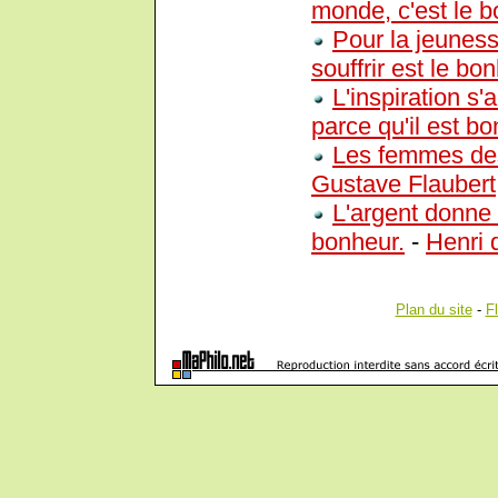
monde, c'est le 
Pour la jeuness
souffrir est le bo
L'inspiration 
parce qu'il est bo
Les femmes des
Gustave Flaubert
L'argent donne 
bonheur.
-
Henri 
Plan du site
-
F