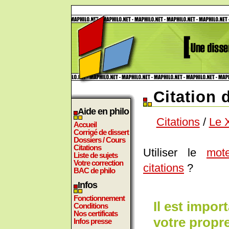
Citation 
Aide en philo
Citations
/
Le 
Accueil
Corrigé de dissert
Dossiers / Cours
Citations
Utiliser le
mot
Liste de sujets
Votre correction
citations
?
BAC de philo
Infos
Fonctionnement
Il est impo
Conditions
Nos certificats
votre propre
Infos presse