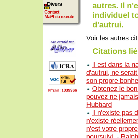
autres. Il n
Divers
Contact
individuel 
MaPhilo recrute
d'autrui.
Voir les autres ci
Citations lié
Il est dans la 
d'autrui, ne serai
son propre bonhe
Obtenez le bonh
pouvez ne jamais 
Hubbard
Il n'existe pas d
n'existe réelleme
n'est votre propre
poursuivi.
-
Ralp