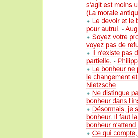
s'agit est moins 
(La morale antiqu
Le devoir et le
pour autrui.
-
Aug
Soyez votre pro
voyez pas de ref
Il n'existe pa
partielle.
-
Philip
Le bonheur ne p
le changement et 
Nietzsche
Ne distingue pa
bonheur dans l'in
Désormais, je s
bonheur. Il faut l
bonheur n'attend
Ce qui compte, 