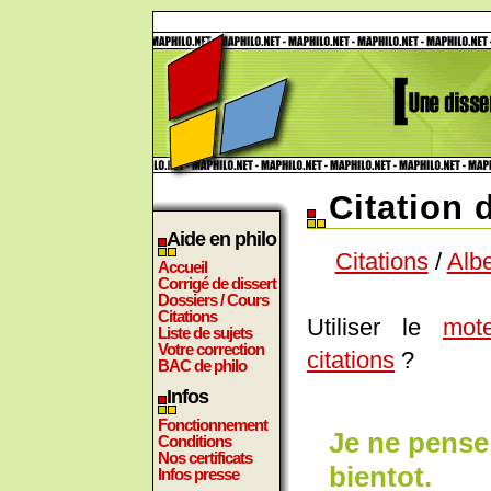
Citation 
Aide en philo
Citations
/
Albe
Accueil
Corrigé de dissert
Dossiers / Cours
Citations
Utiliser le
mot
Liste de sujets
Votre correction
citations
?
BAC de philo
Infos
Fonctionnement
Je ne pense 
Conditions
Nos certificats
bientot.
Infos presse