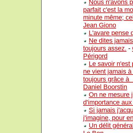
Nous n'avons pa
parfait c'est la mo
minute même; cell
Jean Giono
L'avare pense q
Ne dites jamais
toujours assez.
-
Périgord
Le savoir n'est
ne vient jamais à
toujours grâce à 
Daniel Boorstin
On ne mesure j
d'importance aux
Si jamais j'acq
j'imagine, pour en 
Un délit général