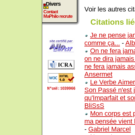
Divers
Voir les autres ci
Contact
MaPhilo recrute
Citations lié
Je ne pense jama
comme ça...
-
Alb
On ne fera jama
on ne dira jamais
ne fera jamais a
Ansermet
Le Verbe Aimer 
Son Passé n'est 
qu'Imparfait et so
BliSsS
Mon corps est p
ma pensée vient bu
-
Gabriel Marcel