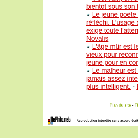
bientot sous son f
Le jeune poète 
réfléchi. L'usage
exige toute l'atte
Novalis
L'âge mûr est l
vieux pour reconn
jeune pour en co
Le malheur est u
jamais assez intel
plus intelligent.
-
Plan du site
-
F