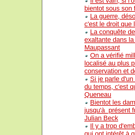
Il est vain, si 
bientot sous son f
La guerre, déso
c'est le droit que 
La conquête de
exaltante dans l
Maupassant
On a vérifié mi
localisé au plus 
conservation et 
Si je parle d'un
du temps, c'est qu
Queneau
Bientot les damn
jusqu'à présent f
Julian Beck
Il y a trop d'e
qui ont intérêt à