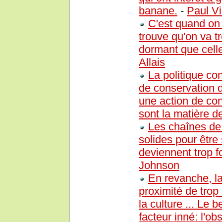
banane.
-
Paul Vi
C'est quand on 
trouve qu'on va tr
dormant que celle
Allais
La politique co
de conservation d
une action de cont
sont la matière de
Les chaînes de 
solides pour être 
deviennent trop f
Johnson
En revanche, la
proximité de trop
la culture ... Le b
facteur inné: l'ob