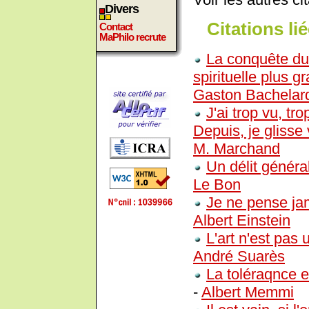
Divers
Citations lié
Contact
MaPhilo recrute
La conquête du
spirituelle plus 
Gaston Bachelar
J'ai trop vu, tr
Depuis, je glisse 
M. Marchand
Un délit général
Le Bon
Je ne pense jama
Albert Einstein
L'art n'est pas
André Suarès
La toléraqnce e
-
Albert Memmi