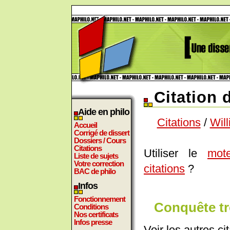
Citation 
Aide en philo
Citations
/
Wil
Accueil
Corrigé de dissert
Dossiers / Cours
Citations
Utiliser le
mot
Liste de sujets
Votre correction
citations
?
BAC de philo
Infos
Fonctionnement
Conquête tr
Conditions
Nos certificats
Infos presse
Voir les autres ci