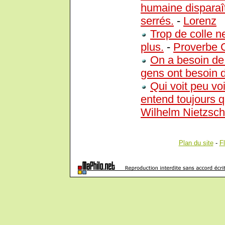
humaine disparaî
serrés.
-
Lorenz
Trop de colle ne
plus.
-
Proverbe 
On a besoin de 
gens ont besoin 
Qui voit peu voi
entend toujours q
Wilhelm Nietzsc
Plan du site
-
F