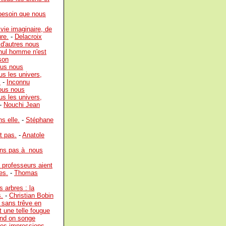
besoin que nous
vie imaginaire, de
re.
-
Delacroix
d'autres nous
 nul homme n'est
son
ous nous
us les univers,
.
-
Inconnu
nous nous
us les univers,
-
Nouchi Jean
s elle.
-
Stéphane
nt pas.
-
Anatole
vons pas à nous
 professeurs aient
es.
-
Thomas
 arbres : la
s.
-
Christian Bobin
 sans trêve en
t une telle fougue
and on songe
 des impressions