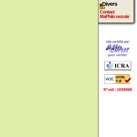
Divers
Contact
MaPhilo recrute