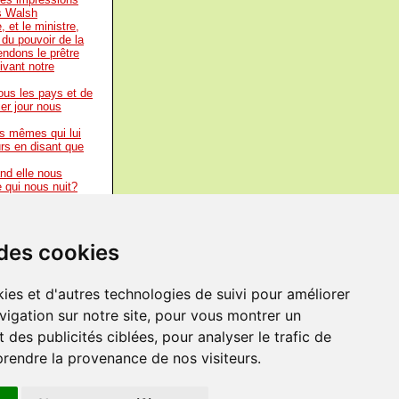
 Walsh
 et le ministre,
, du pouvoir de la
endons le prêtre
ivant notre
tous les pays et de
ier jour nous
ns mêmes qui lui
urs en disant que
nd elle nous
 qui nous nuit?
à une nécessité.
ché devant nous,
ts de l'espace et
 des cookies
frons.
-
André
ies et d'autres technologies de suivi pour améliorer
 l'accomplir.
-
vigation sur notre site, pour vous montrer un
sont les mots mêmes
? Que faisons-
 des publicités ciblées, pour analyser le trafic de
prendre la provenance de nos visiteurs.