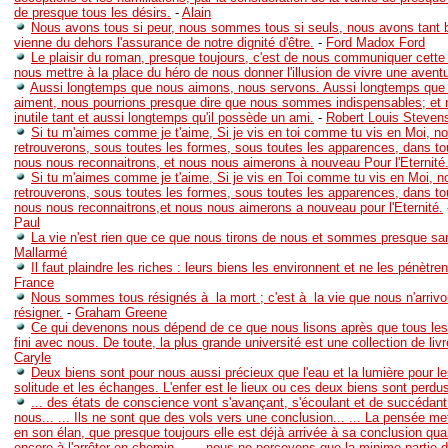
de presque tous les désirs.
-
Alain
Nous avons tous si peur, nous sommes tous si seuls, nous avons tant 
vienne du dehors l'assurance de notre dignité d'être.
-
Ford Madox Ford
Le plaisir du roman, presque toujours, c'est de nous communiquer cette 
nous mettre à la place du héro de nous donner l'illusion de vivre une aventu
Aussi longtemps que nous aimons, nous servons. Aussi longtemps que 
aiment, nous pourrions presque dire que nous sommes indispensables; et
inutile tant et aussi longtemps qu'il possède un ami.
-
Robert Louis Steven
Si tu m'aimes comme je t'aime, Si je vis en toi comme tu vis en Moi, n
retrouverons, sous toutes les formes, sous toutes les apparences, dans to
nous nous reconnaitrons, et nous nous aimerons à nouveau Pour l'Eternité
Si tu m'aimes comme je t'aime, Si je vis en Toi comme tu vis en Moi, 
retrouverons, sous toutes les formes, sous toutes les apparences, dans to
nous nous reconnaitrons,et nous nous aimerons a nouveau pour l'Eternité.
Paul
La vie n'est rien que ce que nous tirons de nous et sommes presque san
Mallarmé
Il faut plaindre les riches : leurs biens les environnent et ne les pénètre
France
Nous sommes tous résignés à la mort ; c'est à la vie que nous n'arri
résigner.
-
Graham Greene
Ce qui devenons nous dépend de ce que nous lisons après que tous les
fini avec nous. De toute, la plus grande université est une collection de livr
Caryle
Deux biens sont pour nous aussi précieux que l'eau et la lumière pour les
solitude et les échanges. L'enfer est le lieux ou ces deux biens sont perdu
... des états de conscience vont s'avançant, s'écoulant et de succédant
nous... ... Ils ne sont que des vols vers une conclusion... ... La pensée me
en son élan, que presque toujours elle est déjà arrivée à sa conclusion qu
encore à l'arrêter en chemin... ... nous ne percevons que la minime partie