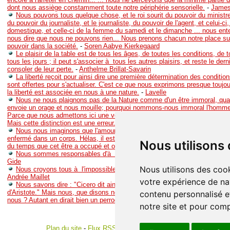
dont nous assiège constamment toute notre périphérie sensorielle.
-
James
Nous pouvons tous quelque chose, et le roi sourit du pouvoir du ministre,
du pouvoir du journaliste, et le journaliste, du pouvoir de l'agent, et celui-ci
domestique, et celle-ci de la femme du samedi et le dimanche ... nous ent
nous dire que nous ne pouvons rien... Nous prenons chacun notre place su
pouvoir dans la société.
-
Soren Aabye Kierkegaard
Le plaisir de la table est de tous les âges, de toutes les conditions, de 
tous les jours ; il peut s'associer à tous les autres plaisirs, et reste le dern
consoler de leur perte.
-
Anthelme Brillat-Savarin
La liberté reçoit pour ainsi dire une première détermination des conditio
sont offertes pour s'actualiser. C'est ce que nous exprimons presque toujo
la liberté est associée en nous à une nature.
-
Lavelle
Nous ne nous plaignons pas de la Nature comme d'un être immoral, qua
envoie un orage et nous mouille; pourquoi nommons-nous immoral l'homme
Parce que nous admettons ici une volonté libre s'exerçant arbitrairement, l
Mais cette distinction est une erreur.
-
Friedrich Nietzsche
Nous nous imaginons que l'amour a pour objet un être qui peut être cou
enfermé dans un corps. Hélas, il est l'extension de cet être à tous les poin
Nous utilisons
du temps que cet être a occupé et occupera.
-
Marcel Proust
Nous sommes responsables d'à peu près tous les maux dont nous souf
Gide
Nous utilisons des cook
Nous croyons tous à l'impossible, sans quoi nous n'arriverions jamais à
Andrée Maillet
votre expérience de na
Nous savons dire : "Cicero dit ainsi ; voilà les meurs de Platon ; ce 
d'Aristote." Mais nous, que disons nous nous mêmes ? Que jugeons nous 
contenu personnalisé et
nous ? Autant en dirait bien un perroquet.
-
Michel Eyquem de Montaigne
notre site et pour com
Plan du site
-
Flux RSS
-
Gestion des cookies