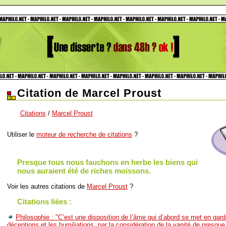
Citation de Marcel Proust
Citations
/
Marcel Proust
Utiliser le
moteur de recherche de citations
?
Presque tous nous fauchons en herbe les biens qui
nous auraient été de riches moissons.
Voir les autres citations de
Marcel Proust
?
Citations liées :
Philosophie : "C’est une disposition de l’âme qui d’abord se met en gard
déceptions et les humiliations, par la considération de la vanité de presque