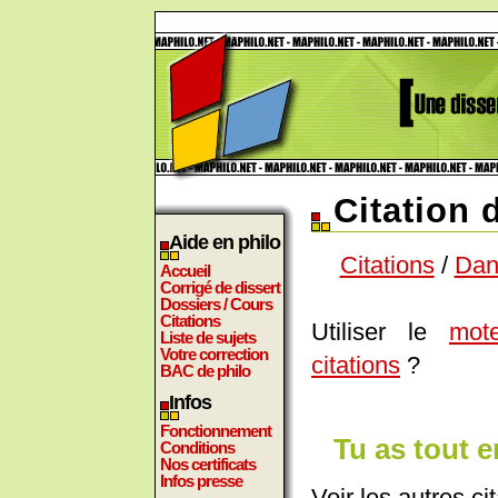
Citation 
Aide en philo
Citations
/
Dan
Accueil
Corrigé de dissert
Dossiers / Cours
Citations
Utiliser le
mot
Liste de sujets
Votre correction
citations
?
BAC de philo
Infos
Fonctionnement
Tu as tout en
Conditions
Nos certificats
Infos presse
Voir les autres ci