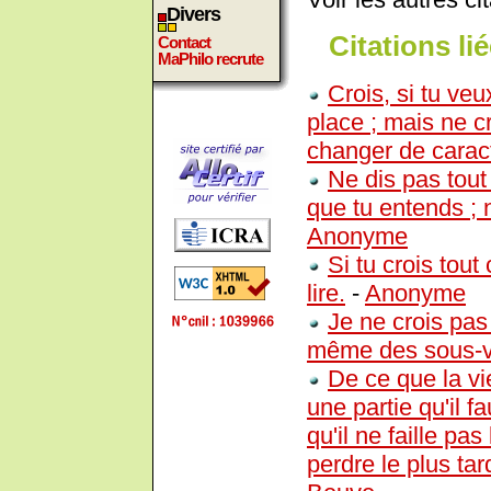
Divers
Citations lié
Contact
MaPhilo recrute
Crois, si tu v
place ; mais ne 
changer de carac
Ne dis pas tout 
que tu entends ; 
Anonyme
Si tu crois tout
lire.
-
Anonyme
Je ne crois pa
même des sous-v
De ce que la vie
une partie qu'il fa
qu'il ne faille pa
perdre le plus tar