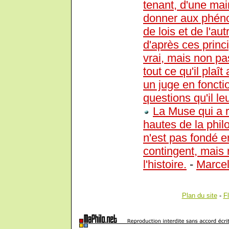
tenant, d'une mai
donner aux phéno
de lois et de l'au
d'après ces princip
vrai, mais non pa
tout ce qu'il pla
un juge en foncti
questions qu'il le
La Muse qui a r
hautes de la philo
n'est pas fondé en
contingent, mais r
l'histoire.
-
Marcel
Plan du site
-
F