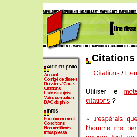
Citations
Aide en philo
Citations
/
Henr
Accueil
Corrigé de dissert
Dossiers / Cours
Citations
Utiliser le
mot
Liste de sujets
Votre correction
citations
?
BAC de philo
Infos
J'espérais qu
Fonctionnement
Conditions
l'homme me perm
Nos certificats
Infos presse