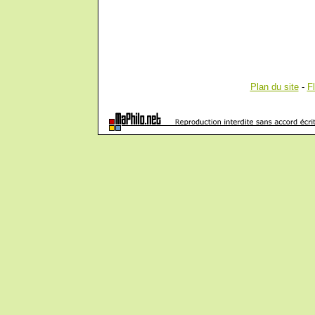
Plan du site
-
F