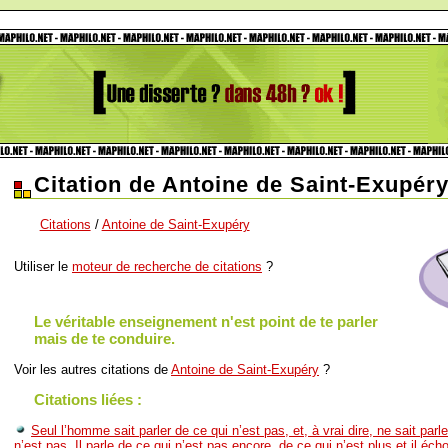
Citation de Antoine de Saint-Exupér
Citations
/
Antoine de Saint-Exupéry
Utiliser le
moteur de recherche de citations
?
Le véritable enseignement n'est point de te parler
mais de te conduire.
Voir les autres citations de
Antoine de Saint-Exupéry
?
Citations liées :
Seul l’homme sait parler de ce qui n’est pas, et, à vrai dire, ne sait parl
n’est pas. Il parle de ce qui n’est pas encore, de ce qui n’est plus et il éch