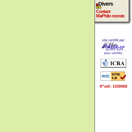
Divers
Contact
MaPhilo recrute