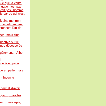
ué que la vérité
angage n’est pas
sfait pas l’homme
is par ce qui n’est
rivains montrent
t pas admirer leur
rennent l'art de
rces, mais d'un
pective sur le
tance désespérée
légèrement.
-
Albert
d
 monde en parle
nde en parle, mais
.
-
Inconnu
 permet d'avoir
s yeux, mais les
veaux paysages,