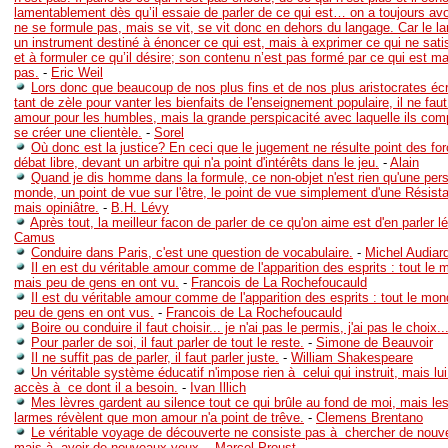
lamentablement dès qu’il essaie de parler de ce qui est… on a toujours avo
ne se formule pas, mais se vit, se vit donc en dehors du langage. Car le l
un instrument destiné à énoncer ce qui est, mais à exprimer ce qui ne sati
et à formuler ce qu’il désire; son contenu n’est pas formé par ce qui est ma
pas.
-
Eric Weil
Lors donc que beaucoup de nos plus fins et de nos plus aristocrates éc
tant de zèle pour vanter les bienfaits de l'enseignement populaire, il ne fau
amour pour les humbles, mais la grande perspicacité avec laquelle ils comp
se créer une clientèle.
-
Sorel
Où donc est la justice? En ceci que le jugement ne résulte point des fo
débat libre, devant un arbitre qui n'a point d'intérêts dans le jeu.
-
Alain
Quand je dis homme dans la formule, ce non-objet n'est rien qu'une pers
monde, un point de vue sur l'être, le point de vue simplement d'une Résis
mais opiniâtre.
-
B.H. Lévy
Après tout, la meilleur facon de parler de ce qu'on aime est d'en parler 
Camus
Conduire dans Paris, c'est une question de vocabulaire.
-
Michel Audiar
Il en est du véritable amour comme de l'apparition des esprits : tout le
mais peu de gens en ont vu.
-
Francois de La Rochefoucauld
Il est du véritable amour comme de l'apparition des esprits : tout le mo
peu de gens en ont vus.
-
Francois de La Rochefoucauld
Boire ou conduire il faut choisir... je n'ai pas le permis, j'ai pas le choix..
Pour parler de soi, il faut parler de tout le reste.
-
Simone de Beauvoir
Il ne suffit pas de parler, il faut parler juste.
-
William Shakespeare
Un véritable système éducatif n'impose rien à celui qui instruit, mais lui
accès à ce dont il a besoin.
-
Ivan Illich
Mes lèvres gardent au silence tout ce qui brûle au fond de moi, mais le
larmes révèlent que mon amour n'a point de trêve.
-
Clemens Brentano
Le véritable voyage de découverte ne consiste pas à chercher de nou
mais à avoir de nouveaux yeux.
-
Marcel Proust