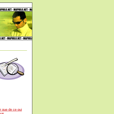
y
er que de ce qui
oue