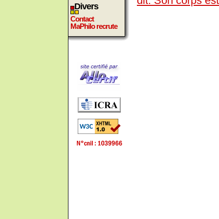
dit. Son corps es
Divers
Contact
MaPhilo recrute