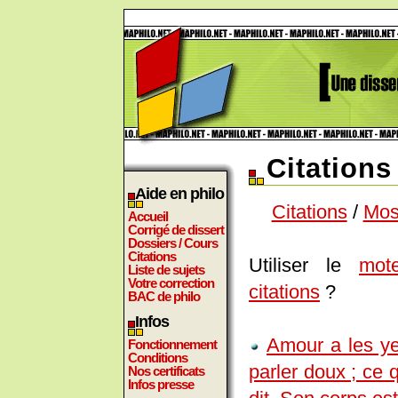
Citation
Aide en philo
Citations
/
Mos
Accueil
Corrigé de dissert
Dossiers / Cours
Citations
Utiliser le
mot
Liste de sujets
Votre correction
citations
?
BAC de philo
Infos
Amour a les yeu
Fonctionnement
Conditions
parler doux ; ce 
Nos certificats
Infos presse