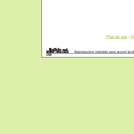
Plan du site
-
F