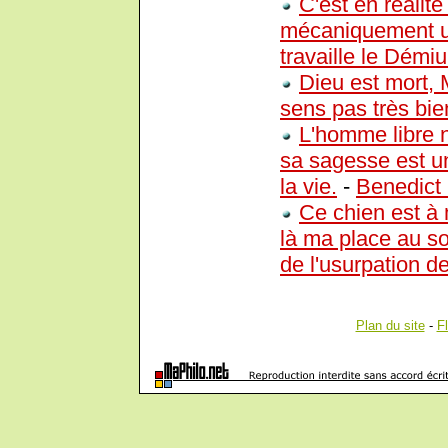
C'est en réalit
mécaniquement u
travaille le Démiu
Dieu est mort, 
sens pas très bien
L'homme libre n
sa sagesse est un
la vie.
-
Benedict
Ce chien est à 
là ma place au so
de l'usurpation de
Plan du site
-
F