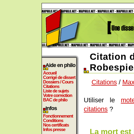
Citation 
Aide en philo
Robespie
Accueil
Corrigé de dissert
Citations
/
Max
Dossiers / Cours
Citations
Liste de sujets
Votre correction
Utiliser le
mot
BAC de philo
citations
?
Infos
Fonctionnement
Conditions
Nos certificats
Infos presse
La mort es