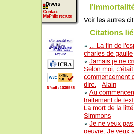
Divers
l'immortalité
Contact
MaPhilo recrute
Voir les autres ci
Citations lié
... La fin de l
charles de gaulle
Jamais je ne cru
Selon moi, c'étai
commencement de 
dire.
-
Alain
Au commencement
traitement de tex
La mort de la litté
Simmons
Je ne veux pas 
oeuvre. Je veux a