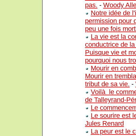
pas.
-
Woody All
Notre idée de l'
permission pour q
peu une fois mort
La vie est la c
conductrice de la 
Puisque vie et mo
pourquoi nous tro
Mourir en combat
Mourir en trembla
tribut de sa vie.
-
Voilà le comme
de Talleyrand-Pé
Le commencemen
Le sourire est
Jules Renard
La peur est le