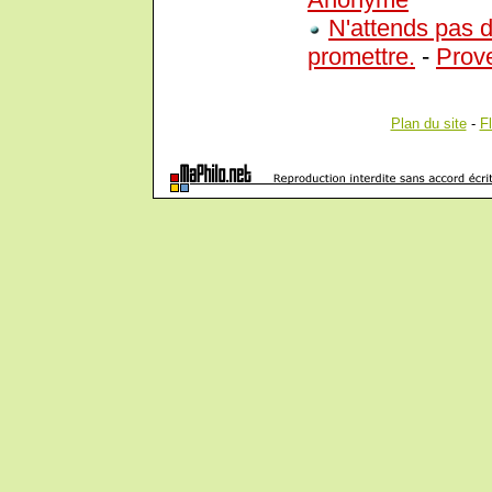
N'attends pas d
promettre.
-
Prov
Plan du site
-
F