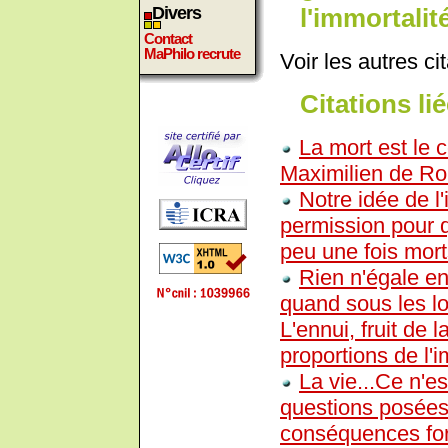
l'immortali
Divers
Contact
MaPhilo recrute
Voir les autres ci
Citations lié
La mort est le
Maximilien de Ro
Notre idée de l'
permission pour q
peu une fois mort
Rien n'égale en
quand sous les l
L'ennui, fruit de 
proportions de l'i
La vie...Ce n'es
questions posées 
conséquences for