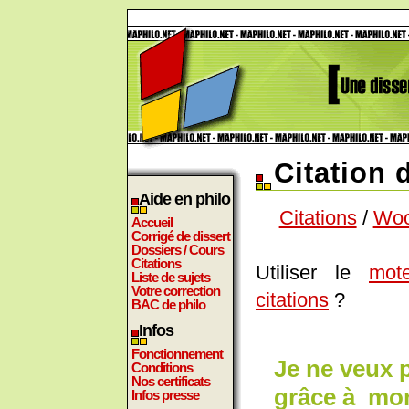
Citation 
Aide en philo
Citations
/
Woo
Accueil
Corrigé de dissert
Dossiers / Cours
Citations
Utiliser le
mot
Liste de sujets
Votre correction
citations
?
BAC de philo
Infos
Fonctionnement
Je ne veux p
Conditions
Nos certificats
grâce à mon
Infos presse