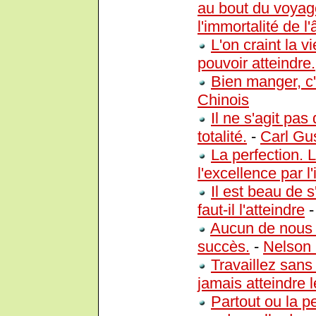
au bout du voyage
l'immortalité de l
L'on craint la v
pouvoir atteindre.
Bien manger, c'e
Chinois
Il ne s'agit pas
totalité.
-
Carl Gu
La perfection. L
l'excellence par 
Il est beau de s
faut-il l'atteindre
Aucun de nous e
succès.
-
Nelson 
Travaillez san
jamais atteindre l
Partout ou la pe