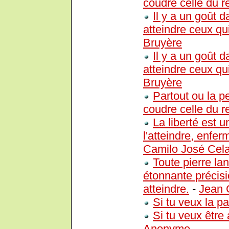
coudre celle du r
Il y a un goût 
atteindre ceux qu
Bruyère
Il y a un goût 
atteindre ceux qu
Bruyère
Partout ou la pe
coudre celle du r
La liberté est 
l'atteindre, enf
Camilo José Cel
Toute pierre la
étonnante précisio
atteindre.
-
Jean 
Si tu veux la pa
Si tu veux être
Anonyme