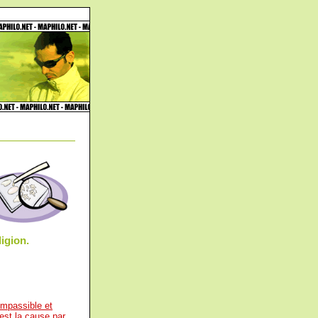
ligion.
impassible et
est la cause par