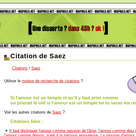
Citation de Saez
Citations
/
Saez
Utiliser le
moteur de recherche de citations
?
Si l'amour est un temple et qu'il y faut prier comme
on prierait le ciel si l'amour est un temple toi tu seras ma re
Voir les autres citations de
Saez
?
Citations liées :
Il faut distinguer l'amour comme passion de l'âme, l'amour comme dieu 
l'amour comme démon, sujet à la passion amoureuse. La passion d'amour 