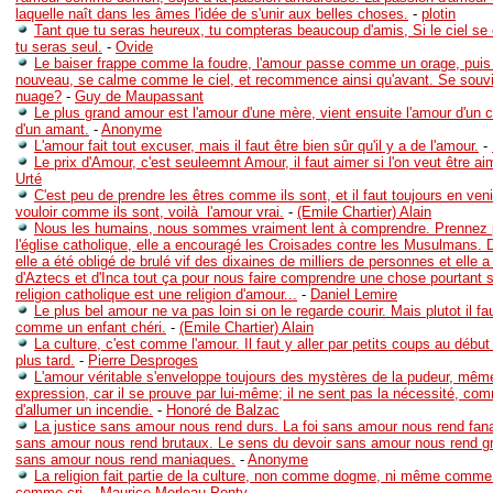
laquelle naît dans les âmes l'idée de s'unir aux belles choses.
-
plotin
Tant que tu seras heureux, tu compteras beaucoup d'amis, Si le ciel se
tu seras seul.
-
Ovide
Le baiser frappe comme la foudre, l'amour passe comme un orage, puis 
nouveau, se calme comme le ciel, et recommence ainsi qu'avant. Se souvi
nuage?
-
Guy de Maupassant
Le plus grand amour est l'amour d'une mère, vient ensuite l'amour d'un c
d'un amant.
-
Anonyme
L'amour fait tout excuser, mais il faut être bien sûr qu'il y a de l'amour.
-
Le prix d'Amour, c'est seuleemnt Amour, il faut aimer si l'on veut être ai
Urté
C'est peu de prendre les êtres comme ils sont, et il faut toujours en veni
vouloir comme ils sont, voilà l'amour vrai.
-
(Emile Chartier) Alain
Nous les humains, nous sommes vraiment lent à comprendre. Prennez
l'église catholique, elle a encouragé les Croisades contre les Musulmans. Du
elle a été obligé de brulé vif des dixaines de milliers de personnes et elle a
d'Aztecs et d'Inca tout ça pour nous faire comprendre une chose pourtant s
religion catholique est une religion d'amour...
-
Daniel Lemire
Le plus bel amour ne va pas loin si on le regarde courir. Mais plutot il fa
comme un enfant chéri.
-
(Emile Chartier) Alain
La culture, c'est comme l'amour. Il faut y aller par petits coups au début 
plus tard.
-
Pierre Desproges
L'amour véritable s'enveloppe toujours des mystères de la pudeur, mê
expression, car il se prouve par lui-même; il ne sent pas la nécessité, co
d'allumer un incendie.
-
Honoré de Balzac
La justice sans amour nous rend durs. La foi sans amour nous rend fana
sans amour nous rend brutaux. Le sens du devoir sans amour nous rend gr
sans amour nous rend maniaques.
-
Anonyme
La religion fait partie de la culture, non comme dogme, ni même comme
comme cri.
-
Maurice Merleau-Ponty