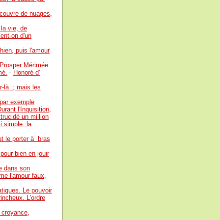
 couvre de nuages,
la vie, de
ent-on d'un
hien, puis l'amour
Prosper Mérimée
mé.
-
Honoré d'
r-là ; mais les
 par exemple
rant l'Inquisition,
 trucidé un million
i simple: la
ut le porter à bras
pour bien en jouir
me dans son
mme l'amour faux,
tiques. Le pouvoir
incheux. L'ordre
 croyance,