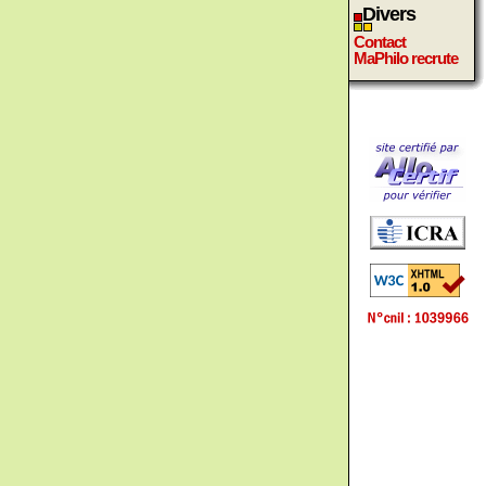
Divers
Contact
MaPhilo recrute