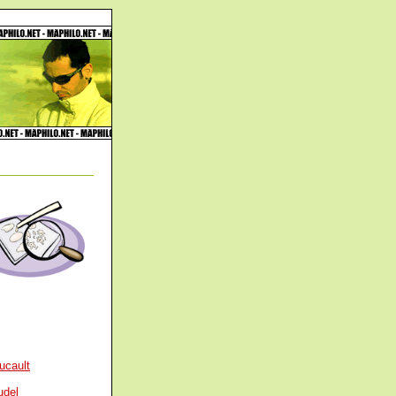
ucault
udel