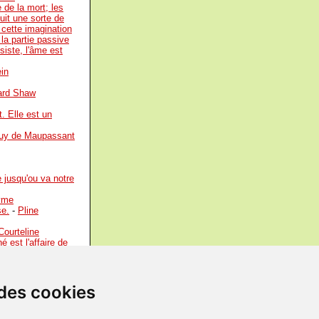
 de la mort; les
uit une sorte de
e cette imagination
 la partie passive
siste, l'âme est
ein
ard Shaw
. Elle est un
uy de Maupassant
jusqu'ou va notre
yme
se.
-
Pline
ourteline
 est l'affaire de
mple le regard sur
re.
-
Milan
 des cookies
rit curieux et les