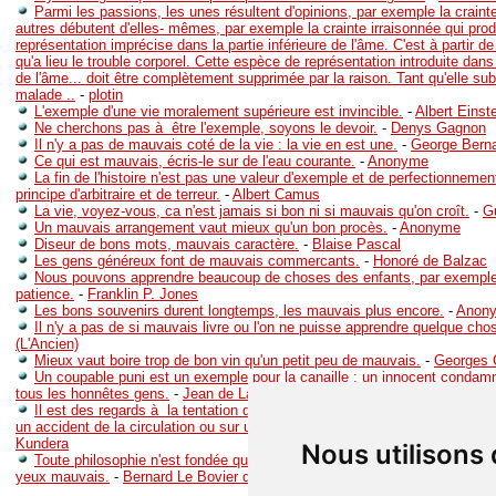
Parmi les passions, les unes résultent d'opinions, par exemple la crainte
autres débutent d'elles- mêmes, par exemple la crainte irraisonnée qui prod
représentation imprécise dans la partie inférieure de l'âme. C'est à partir d
qu'a lieu le trouble corporel. Cette espèce de représentation introduite dans
de l'âme... doit être complètement supprimée par la raison. Tant qu'elle sub
malade ..
-
plotin
L'exemple d'une vie moralement supérieure est invincible.
-
Albert Einst
Ne cherchons pas à être l'exemple, soyons le devoir.
-
Denys Gagnon
Il n'y a pas de mauvais coté de la vie : la vie en est une.
-
George Bern
Ce qui est mauvais, écris-le sur de l'eau courante.
-
Anonyme
La fin de l'histoire n'est pas une valeur d'exemple et de perfectionnement
principe d'arbitraire et de terreur.
-
Albert Camus
La vie, voyez-vous, ca n'est jamais si bon ni si mauvais qu'on croît.
-
G
Un mauvais arrangement vaut mieux qu'un bon procès.
-
Anonyme
Diseur de bons mots, mauvais caractère.
-
Blaise Pascal
Les gens généreux font de mauvais commercants.
-
Honoré de Balzac
Nous pouvons apprendre beaucoup de choses des enfants, par exemple 
patience.
-
Franklin P. Jones
Les bons souvenirs durent longtemps, les mauvais plus encore.
-
Anon
Il n'y a pas de si mauvais livre ou l'on ne puisse apprendre quelque cho
(L'Ancien)
Mieux vaut boire trop de bon vin qu'un petit peu de mauvais.
-
Georges C
Un coupable puni est un exemple pour la canaille ; un innocent condamné
tous les honnêtes gens.
-
Jean de La Bruyère
Il est des regards à la tentation desquels personne ne résiste : par exe
un accident de la circulation ou sur une lettre d'amour qui appartient à l'aut
Kundera
Nous utilisons
Toute philosophie n'est fondée que sur deux choses : sur ce qu'on a l'esp
yeux mauvais.
-
Bernard Le Bovier de Fontenelle