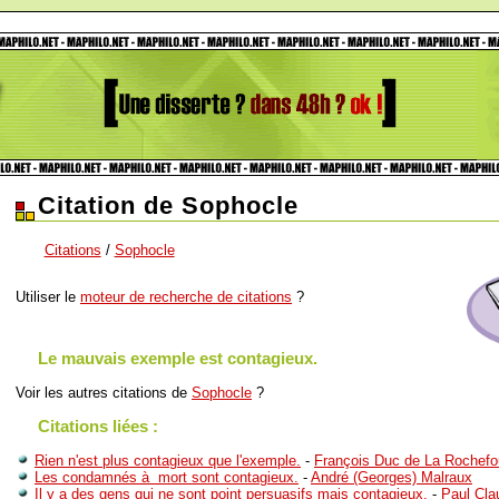
Citation de Sophocle
Citations
/
Sophocle
Utiliser le
moteur de recherche de citations
?
Le mauvais exemple est contagieux.
Voir les autres citations de
Sophocle
?
Citations liées :
Rien n'est plus contagieux que l'exemple.
-
François Duc de La Rochefo
Les condamnés à mort sont contagieux.
-
André (Georges) Malraux
Il y a des gens qui ne sont point persuasifs mais contagieux.
-
Paul Cla