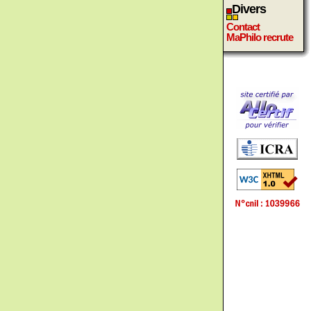
Divers
Contact
MaPhilo recrute