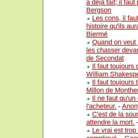
a déjà fait; il faut
Bergson
Les cons, il fau
histoire qu'ils aur
Biermé
Quand on veut 
les chasser devant 
de Secondat
Il faut toujour
William Shakesp
Il faut toujours
Millon de Monther
Il ne faut qu'un
l'acheteur.
-
Ano
C'est de la sou
attendre la mort.
Le vrai est trop 