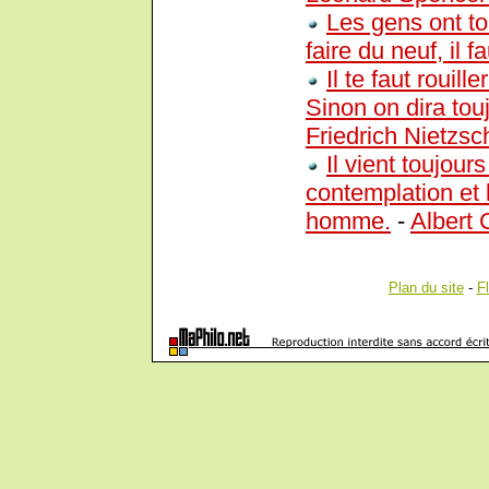
Les gens ont to
faire du neuf, il f
Il te faut rouill
Sinon on dira toujo
Friedrich Nietzsc
Il vient toujour
contemplation et 
homme.
-
Albert
Plan du site
-
F