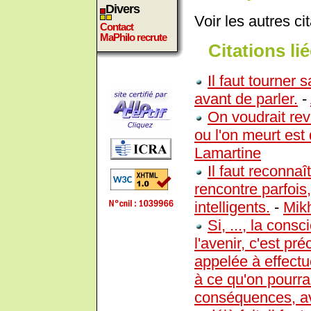
Divers
Voir les autres ci
Contact
MaPhilo recrute
Citations lié
Il faut tourner
avant de parler.
-
On voudrait rev
ou l'on meurt est
Lamartine
Il faut reconnaî
rencontre parfois
intelligents.
-
Mikh
Si, ..., la cons
l'avenir, c'est pr
appelée à effectue
à ce qu'on pourra
conséquences, av