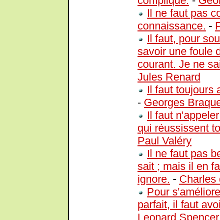
compliqué.
-
Geo
Il ne faut pas c
connaissance.
-
Il faut, pour so
savoir une foule d
courant. Je ne sa
Jules Renard
Il faut toujours
-
Georges Braqu
Il faut n'appel
qui réussissent tou
Paul Valéry
Il ne faut pas 
sait ; mais il en 
ignore.
-
Charles
Pour s'améliorer
parfait, il faut a
Leonard Spencer 