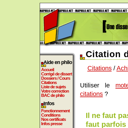
Citation 
Aide en philo
Citations
/
Ach
Accueil
Corrigé de dissert
Dossiers / Cours
Citations
Utiliser le
mot
Liste de sujets
Votre correction
citations
?
BAC de philo
Infos
Fonctionnement
Il ne faut pa
Conditions
Nos certificats
faut parfois 
Infos presse