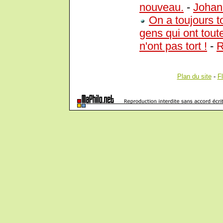
nouveau.
-
Johan
On a toujours t
gens qui ont tout
n'ont pas tort !
-
R
Plan du site
-
F