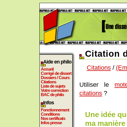
Citation 
Aide en philo
Citations
/
(Emi
Accueil
Corrigé de dissert
Dossiers / Cours
Citations
Utiliser le
mot
Liste de sujets
Votre correction
citations
?
BAC de philo
Infos
Fonctionnement
Une idée que 
Conditions
Nos certificats
ma manière 
Infos presse