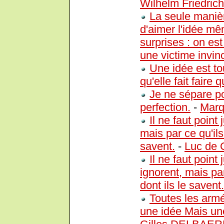
Wilhelm Friedric
La seule manièr
d'aimer l'idée mê
surprises : on est
une victime invinc
Une idée est t
qu'elle fait faire
Je ne sépare po
perfection.
-
Marq
Il ne faut point
mais par ce qu'ils
savent.
-
Luc de 
Il ne faut point
ignorent, mais par
dont ils le savent.
Toutes les arm
une idée Mais un