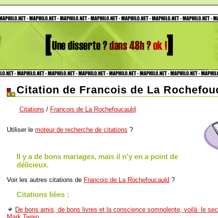
Citation de Francois de La Rochefou
Citations
/
Francois de La Rochefoucauld
Utiliser le
moteur de recherche de citations
?
Il y a de bons mariages, mais il n'y en a point de
délicieux.
Voir les autres citations de
Francois de La Rochefoucauld
?
Citations liées :
De bons amis, de bons livres et la conscience somnolente, voilà le sec
Mark Twain