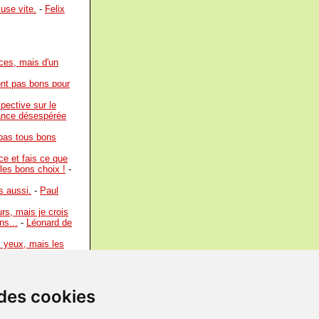
use vite.
-
Felix
rces, mais d'un
ont pas bons pour
pective sur le
tance désespérée
 pas tous bons
ce et fais ce que
 les bons choix !
-
s aussi.
-
Paul
rs, mais je crois
ns...
-
Léonard de
s yeux, mais les
ous être bons.
-
nt-Exupéry
 des cookies
Antoine de Saint-
udel