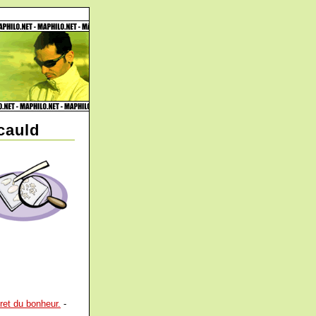
cauld
ret du bonheur.
-