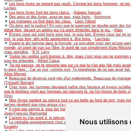
Les bons livres ne restent pas neufs. Comme les bons hommes, on les 
Leclerc
Les bons livres font les bons clercs.
-
Adages francais
Des amis et des livres, ayez-en peu, mais bons.
-
Anonyme
Les mariages ce font dans les cieux.
-
Léon Tolstoî
Où donc est la justice? En ceci que le jugement ne résulte point des fo
débat libre, devant un arbitre qui n'a point d'intérêts dans le jeu.
-
Alain
Envers ceux qui sont bons pour moi, je suis bon. Envers ceux qui ne s
moi, je suis bon, afin qu'ils apprennent à être bons.
-
Lao-tseu
Quand je dis homme dans la formule, ce non-objet n'est rien qu'une pers
monde, un point de vue sur l'être, le point de vue simplement d'une Résis
mais opiniâtre.
-
B.H. Lévy
Toutes les vérités sont bonnes à dire, mais c'est nous qui ne sommes
pour les entendre.
-
Alfred Capus
Toi qui passes, ne te retourne pas sur ce que tu n'as pas fait mais avan
tu peux faire... Car un jour, comme moi, Tu regretteras de ne pas avoir fait
Aline Mayers
Beaucoup de divorces sont nés d'un malentendu. Beaucoup de mariage
(Tristant) Bernard
Chez nous, les hommes devraient naître plus heureux et joyeux qu'ailleu
que le bonheur vient aux hommes qui naissent là ou l'on trouve de bons vi
Vinci
Mes lèvres gardent au silence tout ce qui brûle au fond de moi, mais le
larmes révèlent que mon amour n'a point de trêve.
-
Clemens Brentano
Il n'est pas permis à tous les hommes d'être grands, mais ils peuvent t
Jean-Francois Marmontel
L'avenir tu n'as point à le prévoir mais à le permettre.
-
Antoine de Sai
Nous utilisons
Le véritable enseignement n'est point de te parler mais de te conduire.
-
Exupéry
Il y a des gens qui ne sont point persuasifs mais contagieux.
-
Paul Cla