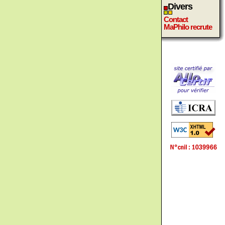
Divers
Contact
MaPhilo recrute