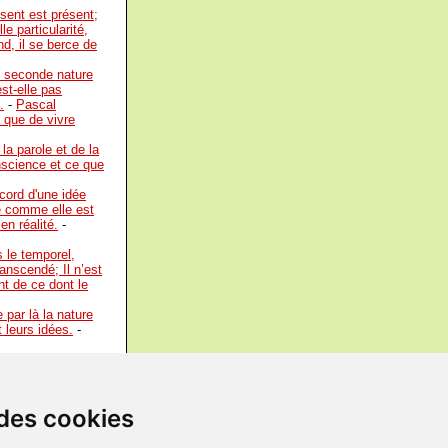
bsent est présent;
le particularité,
nd, il se berce de
e seconde nature
st-elle pas
.
-
Pascal
t que de vivre
 la parole et de la
nscience et ce que
cord d'une idée
e comme elle est
n réalité.
-
s le temporel,
ranscendé; Il n’est
nt de ce dont le
 par là la nature
 leurs idées.
-
 fois !
-
Oscar
 fois !
-
Oscar
 des cookies
plus difficile que
ue que le sage