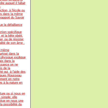
e auquel il fallait
s
ction, à l'école ou
llés dans la même
e rapport du Savoir
e la défaillance
ction spécifique
et la bête obéit.
r, ou de résister,
ualité de son âme .
la même
surtout dans la
a physique explique
is dans la
issance on ne
is de la
té qui, à l'aide des
cques Rousseau
ement en notre
s à la nature en
ature ou si nous en
 simple: elle
titue en nous une
a possibilité du