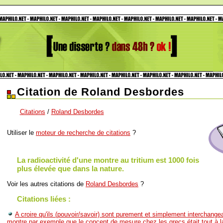
Citation de Roland Desbordes
Citations
/
Roland Desbordes
Utiliser le
moteur de recherche de citations
?
La radioactivité d'une montre au tritium est 1000 fois
plus élevée que dans la nature.
Voir les autres citations de
Roland Desbordes
?
Citations liées :
A croire qu'ils (pouvoir/savoir) sont purement et simplement interchange
montre par exemple que le concept de mesure chez les grecs était tout à la