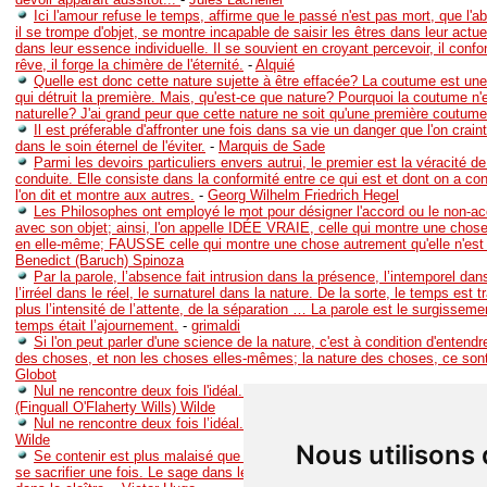
Ici l'amour refuse le temps, affirme que le passé n'est pas mort, que l'a
il se trompe d'objet, se montre incapable de saisir les êtres dans leur actuel
dans leur essence individuelle. Il se souvient en croyant percevoir, il confo
rêve, il forge la chimère de l'éternité.
-
Alquié
Quelle est donc cette nature sujette à être effacée? La coutume est un
qui détruit la première. Mais, qu'est-ce que nature? Pourquoi la coutume n'e
naturelle? J'ai grand peur que cette nature ne soit qu'une première coutume
Il est préferable d'affronter une fois dans sa vie un danger que l'on crain
dans le soin éternel de l'éviter.
-
Marquis de Sade
Parmi les devoirs particuliers envers autrui, le premier est la véracité de
conduite. Elle consiste dans la conformité entre ce qui est et dont on a co
l'on dit et montre aux autres.
-
Georg Wilhelm Friedrich Hegel
Les Philosophes ont employé le mot pour désigner l'accord ou le non-ac
avec son objet; ainsi, l'on appelle IDÉE VRAIE, celle qui montre une chos
en elle-même; FAUSSE celle qui montre une chose autrement qu'elle n'est e
Benedict (Baruch) Spinoza
Par la parole, l’absence fait intrusion dans la présence, l’intemporel dan
l’irréel dans le réel, le surnaturel dans la nature. De la sorte, le temps est t
plus l’intensité de l’attente, de la séparation … La parole est le surgisseme
temps était l’ajournement.
-
grimaldi
Si l'on peut parler d'une science de la nature, c'est à condition d'entendre
des choses, et non les choses elles-mêmes; la nature des choses, ce sont
Globot
Nul ne rencontre deux fois l'idéal. Combien peu le rencontrent même une
(Finguall O'Flaherty Wills) Wilde
Nul ne rencontre deux fois l’idéal. Combien peu le rencontrent même une
Wilde
Nous utilisons
Se contenir est plus malaisé que se mutiler. Se priver tous les jours est 
se sacrifier une fois. Le sage dans le monde est plus grand et plus héroîq