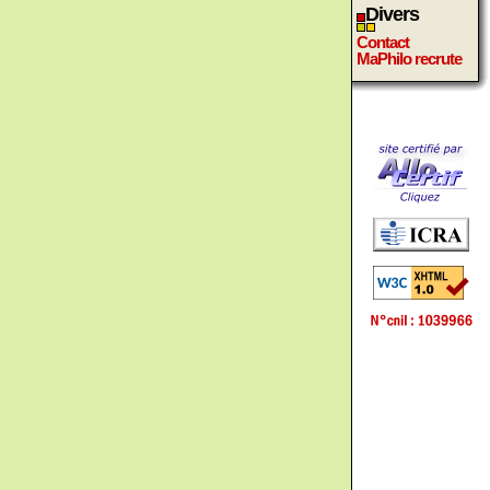
Divers
Contact
MaPhilo recrute