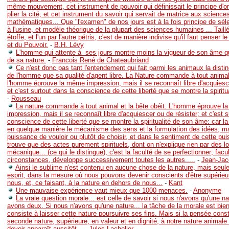
même mouvement, cet instrument de pouvoir qui définissait le principe d'ordr
plier la cité, et cet instrument du savoir qui servait de matrice aux science
mathématiques... Que "l'examen" de nos jours est à la fois principe de séle
à l'usine, et modèle théorique de la plupart des sciences humaines ... Tai
étoffe, et l'un par l'autre pétris, c'est de manière indivise qu'il faut penser l
et du Pouvoir.
-
B.H. Lévy
L'homme qui attente à ses jours montre moins la vigueur de son âme qu
de sa nature.
-
Francois René de Chateaubriand
Ce n'est donc pas tant l'entendement qui fait parmi les animaux la distin
de l'homme que sa qualité d'agent libre. La Nature commande à tout animal 
l'homme éprouve la même impression, mais il se reconnaît libre d'acquiesce
et c'est surtout dans la conscience de cette liberté que se montre la spirit
-
Rousseau
La nature commande à tout animal et la bête obéit. L'homme éprouve 
impression, mais il se reconnaît libre d'acquiescer ou de résister; et c'est 
conscience de cette liberté que se montre la spiritualité de son âme: car l
en quelque manière le mécanisme des sens et la formulation des idées; ma
puissance de vouloir ou plutôt de choisir, et dans le sentiment de cette pu
trouve que des actes purement spirituels, dont on n'explique rien par des lo
mécanique... (ce qui le distingue), c'est la faculté de se perfectionner; facul
circonstances, développe successivement toutes les autres.....
-
Jean-Ja
Ainsi le sublime n'est contenu en aucune chose de la nature, mais seul
esprit, dans la mesure où nous pouvons devenir conscients d'être supérieur
nous, et, ce faisant, à la nature en dehors de nous...
-
Kant
Une mauvaise expérience vaut mieux que 1000 menaces.
-
Anonyme
La vraie question morale... est celle de savoir si nous n'avons qu'une n
avons deux. Si nous n'avons qu'une nature... la tâche de la morale est bien
consiste à laisser cette nature poursuivre ses fins. Mais si la pensée cons
seconde nature, supérieure, en valeur et en dignité, à notre nature animale l
devoir apparaît aussitôt...
-
Jules Lachelier