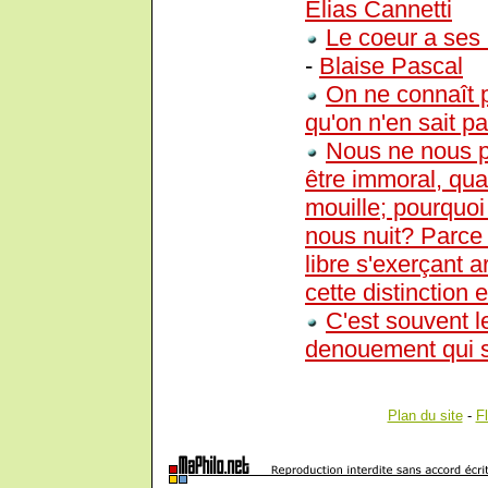
Elias Cannetti
Le coeur a ses 
-
Blaise Pascal
On ne connaît 
qu'on n'en sait pas
Nous ne nous p
être immoral, qua
mouille; pourquo
nous nuit? Parce
libre s'exerçant a
cette distinction 
C'est souvent le
denouement qui so
Plan du site
-
F