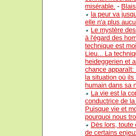
misérable.
-
Blai
la peur va jusq
elle n'a plus auc
Le mystère des 
à l'égard des hom
technique est mo
Lieu... La techn
heideggerien et a
chance apparaît:
la situation où il
humain dans sa n
La vie est la c
conductrice de la 
Puisque vie et mo
pourquoi nous tro
Dès lors, toute 
de certains enjeu