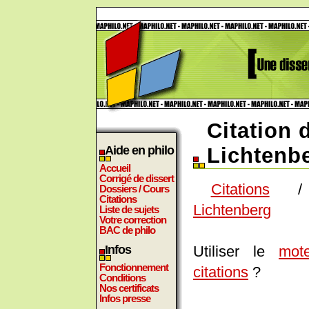
Citation 
Aide en philo
Lichtenb
Accueil
Corrigé de dissert
Citations
Dossiers / Cours
Citations
Lichtenberg
Liste de sujets
Votre correction
BAC de philo
Utiliser le
mot
Infos
Fonctionnement
citations
?
Conditions
Nos certificats
Infos presse