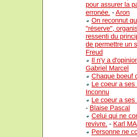
pour assurer la pa
erronée.
-
Aron
On reconnut que
"réserve", organ
ressenti du princi
de permettre un su
Freud
Il n'y a d'opin
Gabriel Marcel
Chaque boeuf c
Le coeur a ses 
Inconnu
Le coeur a ses 
-
Blaise Pascal
Celui qui ne co
revivre.
-
Karl M
Personne ne con