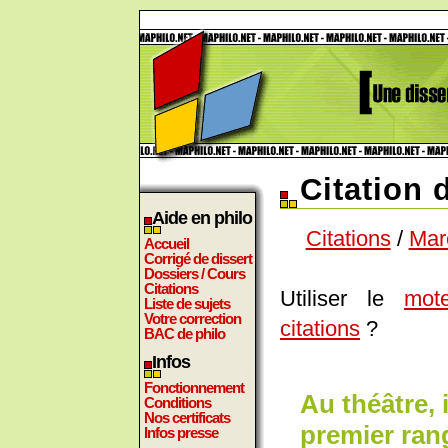
Citation 
Aide en philo
Citations
/
Mar
Accueil
Corrigé de dissert
Dossiers / Cours
Citations
Utiliser le
mot
Liste de sujets
Votre correction
citations
?
BAC de philo
Infos
Fonctionnement
Au théâtre, 
Conditions
Nos certificats
premier rang
Infos presse