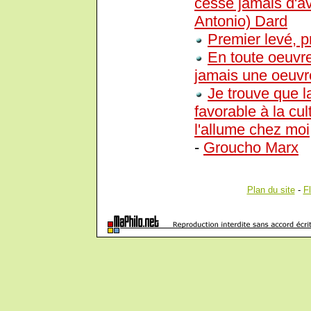
cesse jamais d'av
Antonio) Dard
Premier levé, 
En toute oeuvre
jamais une oeuvr
Je trouve que la
favorable à la cu
l'allume chez moi,
-
Groucho Marx
Plan du site
-
F