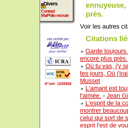
ennuyeuse, 
Divers
Contact
près.
MaPhilo recrute
Voir les autres ci
Citations lié
Garde toujours 
encore plus près.
Où tu vas, j'y 
tes jours, Où j'ira
Musset
L'amant est tou
l'aimée.
-
Jean G
L'esprit de la 
montrer beaucoup 
celui qui sort de 
esprit l'est de vo