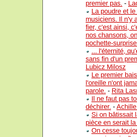
premier pas.
-
La
La poudre et le
musiciens. Il n'y 
fier, c'est ainsi, 
nos chansons, on
pochette-surprise
... l'éternité, q
sans fin d'un pre
Lubicz Milosz
Le premier bai
l'oreille n'ont j
parole.
-
Rita Las
Il ne faut pas to
déchirer.
-
Achill
Si on bâtissait
pièce en serait la 
On cesse toujou