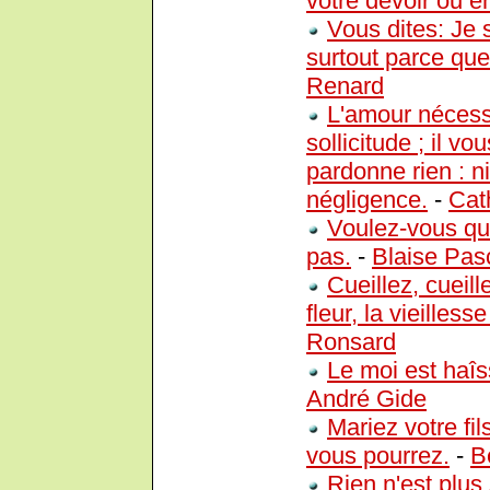
votre devoir ou e
Vous dites: Je 
surtout parce que
Renard
L'amour nécessi
sollicitude ; il 
pardonne rien : n
négligence.
-
Cat
Voulez-vous qu'
pas.
-
Blaise Pas
Cueillez, cueil
fleur, la vieilless
Ronsard
Le moi est haîs
André Gide
Mariez votre fi
vous pourrez.
-
B
Rien n'est plus 