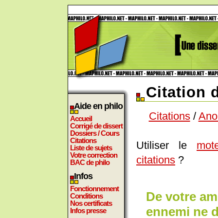
Citation
Aide en philo
Citations
/
Ano
Accueil
Corrigé de dissert
Dossiers / Cours
Citations
Utiliser le
mot
Liste de sujets
Votre correction
citations
?
BAC de philo
Infos
Fonctionnement
De votre ami
Conditions
Nos certificats
ennemi ne di
Infos presse