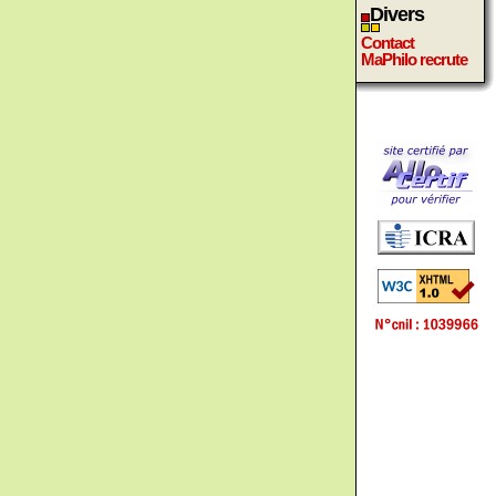
Divers
Contact
MaPhilo recrute