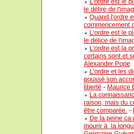
L'ordre est le p
le délire de l'ima
Quand l'ordre e
commencement de
L'ordre est le p
le délice de l'ima
L'ordre est la p
certains sont et 
Alexander Pope
L'ordre et les
poussé son accom
liberté
-
Maurice 
La connaissance
raison, mais du c
être comparée.
-
De la peine ca 
mourir à la longu
Germaine Guèvr