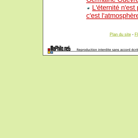
L'éternité n'es
c'est l'atmosphèr
Plan du site
-
F