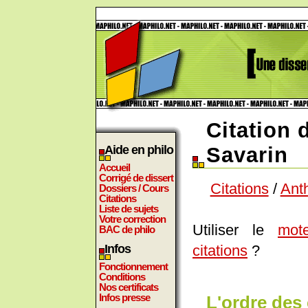
Citation 
Aide en philo
Savarin
Accueil
Corrigé de dissert
Citations
/
Anth
Dossiers / Cours
Citations
Liste de sujets
Votre correction
Utiliser le
mot
BAC de philo
citations
?
Infos
Fonctionnement
Conditions
Nos certificats
Infos presse
L'ordre des