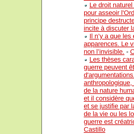
Le droit naturel
pour asseoir l'Or
principe destructe
incite à discuter la
Il n’y a que les
apparences. Le vr
non l’invisible.
-
O
Les thèses cara
guerre peuvent êt
d'argumentations.
anthropologique, e
de la nature huma
et il considère qu
et se justifie par
de la vie ou les lo
guerre est créatri
Castillo