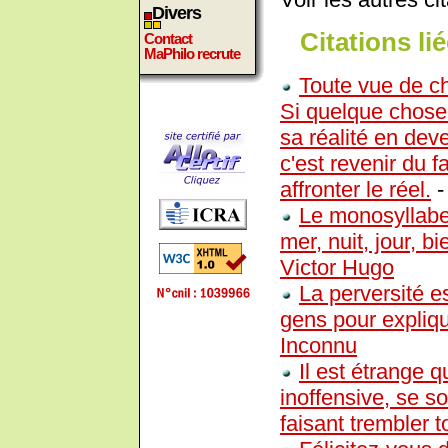
Divers
Citations lié
Contact
MaPhilo recrute
Toute vue de ch
Si quelque chose 
sa réalité en dev
c'est revenir du f
affronter le réel.
Le monosyllabe
mer, nuit, jour, b
Victor Hugo
La perversité e
gens pour explique
Inconnu
Il est étrange q
inoffensive, se s
faisant trembler 