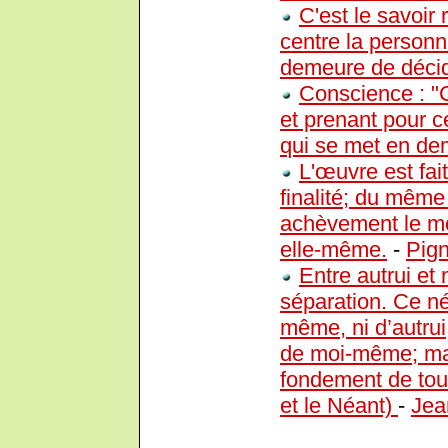
C'est le savoir
centre la person
demeure de décide
Conscience : "C
et prenant pour 
qui se met en dem
L'œuvre est fai
finalité; du même
achèvement le mo
elle-même.
-
Pign
Entre autrui et
séparation. Ce né
même, ni d’autrui,
de moi-même; mais
fondement de toute
et le Néant)
-
Jea