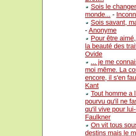
Sois le change
monde...
-
Incon
Sois savant, ma
-
Anonyme
Pour être aimé,
la beauté des trai
Ovide
... je me conna
moi même. La co
encore, il s'en 
Kant
Tout homme a le
pourvu qu'il ne 
qu'il vive pour l
Faulkner
On vit tous sou
destins mais le 