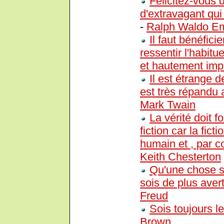
Félicitez-vous 
d'extravagant qui
-
Ralph Waldo E
Il faut bénéfici
ressentir l'habitu
et hautement imp
Il est étrange 
est très répandu 
Mark Twain
La vérité doit 
fiction car la fict
humain et , par 
Keith Chesterton
Qu'une chose s
sois de plus aver
Freud
Sois toujours le
Brown