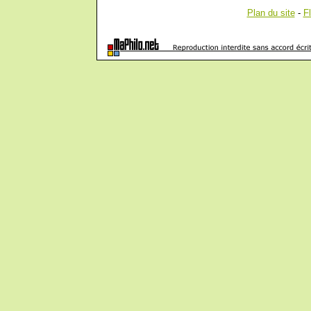
Plan du site
-
F