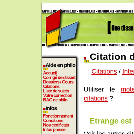
Citation 
Aide en philo
Citations
/
Inte
Accueil
Corrigé de dissert
Dossiers / Cours
Citations
Utiliser le
mot
Liste de sujets
Votre correction
citations
?
BAC de philo
Infos
Fonctionnement
Etrange est 
Conditions
Nos certificats
Infos presse
Voir les autres ci