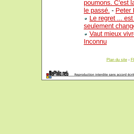
poumons. C'est la
le passé.
-
Peter 
Le regret ... est
seulement chang
Vaut mieux vivr
Inconnu
Plan du site
-
F