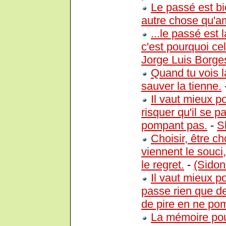
Le passé est bi
autre chose qu'a
...le passé est 
c'est pourquoi ce
Jorge Luis Borge
Quand tu vois l
sauver la tienne.
Il vaut mieux 
risquer qu'il se 
pompant pas.
-
S
Choisir, être ch
viennent le souci,
le regret.
-
(Sidon
Il vaut mieux p
passe rien que de
de pire en ne po
La mémoire pou