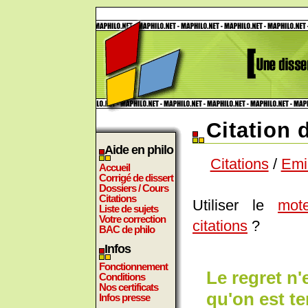
Citation 
Aide en philo
Citations
/
Emi
Accueil
Corrigé de dissert
Dossiers / Cours
Citations
Utiliser le
mot
Liste de sujets
Votre correction
citations
?
BAC de philo
Infos
Fonctionnement
Le regret n'
Conditions
Nos certificats
qu'on est te
Infos presse