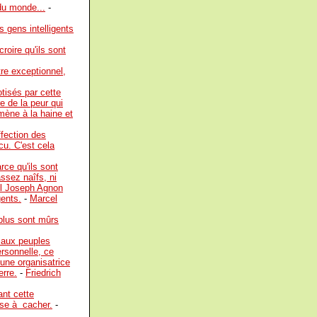
 du monde...
-
 gens intelligents
roire qu'ils sont
tre exceptionnel,
otisés par cette
e de la peur qui
mène à la haine et
ffection des
cu. C'est cela
ce qu'ils sont
assez naîfs, ni
l Joseph Agnon
gents.
-
Marcel
 plus sont mûrs
 aux peuples
ersonnelle, ce
une organisatrice
erre.
-
Friedrich
nt cette
ose à cacher.
-