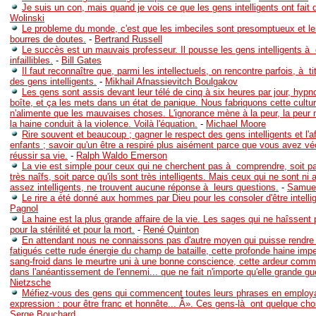
Je suis un con, mais quand je vois ce que les gens intelligents ont fait
Wolinski
Le probleme du monde, c'est que les imbeciles sont presomptueux et les
bourres de doutes.
-
Bertrand Russell
Le succès est un mauvais professeur. Il pousse les gens intelligents à c
infaillibles.
-
Bill Gates
Il faut reconnaître que, parmi les intellectuels, on rencontre parfois, à ti
des gens intelligents.
-
Mikhail Afnassievitch Boulgakov
Les gens sont assis devant leur télé de cinq à six heures par jour, hypn
boîte, et ça les mets dans un état de panique. Nous fabriquons cette cultur
n'alimente que les mauvaises choses. L'ignorance mène à la peur, la peur 
la haine conduit à la violence. Voilà l'équation.
-
Michael Moore
Rire souvent et beaucoup ; gagner le respect des gens intelligents et l'a
enfants ; savoir qu'un être a respiré plus aisément parce que vous avez vé
réussir sa vie.
-
Ralph Waldo Emerson
La vie est simple pour ceux qui ne cherchent pas à comprendre, soit par
très naîfs, soit parce qu'ils sont très intelligents. Mais ceux qui ne sont ni 
assez intelligents, ne trouvent aucune réponse à leurs questions.
-
Samue
Le rire a été donné aux hommes par Dieu pour les consoler d'être intelli
Pagnol
La haine est la plus grande affaire de la vie. Les sages qui ne haîssent
pour la stérilité et pour la mort.
-
René Quinton
En attendant nous ne connaissons pas d'autre moyen qui puisse rendre
fatigués cette rude énergie du champ de bataille, cette profonde haine imp
sang-froid dans le meurtre uni à une bonne conscience, cette ardeur comm
dans l'anéantissement de l'ennemi... que ne fait n'importe qu'elle grande gu
Nietzsche
Méfiez-vous des gens qui commencent toutes leurs phrases en employa
expression : pour être franc et honnête... Â». Ces gens-là ont quelque ch
Serge Bouchard