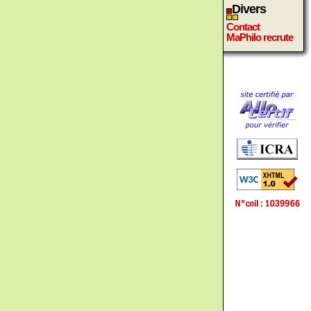
Divers
Contact
MaPhilo recrute