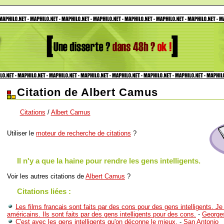
Citation de Albert Camus
Citations
/
Albert Camus
Utiliser le
moteur de recherche de citations
?
Il n'y a que la haine pour rendre les gens intelligents.
Voir les autres citations de
Albert Camus
?
Citations liées :
Les films francais sont faits par des cons pour des gens intelligents. Je 
américains. Ils sont faits par des gens intelligents pour des cons.
-
George
C'est avec les gens intelligents qu'on déconne le mieux.
-
San Antonio