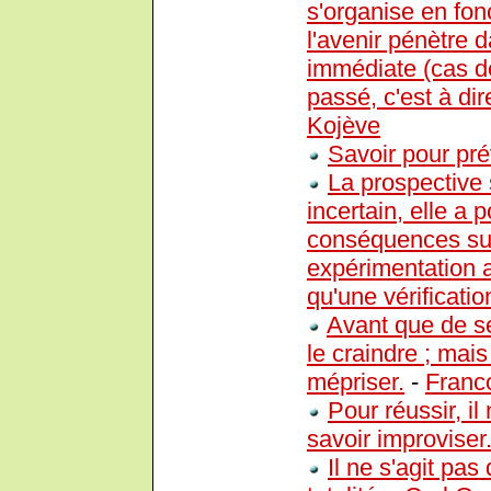
s'organise en fonc
l'avenir pénètre 
immédiate (cas de
passé, c'est à di
Kojève
Savoir pour prév
La prospective 
incertain, elle a 
conséquences sur 
expérimentation a
qu'une vérificatio
Avant que de se j
le craindre ; mais
mépriser.
-
Franc
Pour réussir, il 
savoir improviser
Il ne s'agit pas