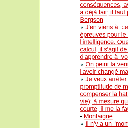
conséquences, av
a déjà fait; il faut
Bergson
J'en viens à ce
épreuves pour le 
l'intelligence. Qu
calcul, il s'agit d
d'apprendre à vou
On peint la véri
l'avoir changé ma
Je veux arrêter 
promptitude de ma
compenser la hati
vie); à mesure qu
courte, il me la f
-
Montaigne
Il n'y a un "mo