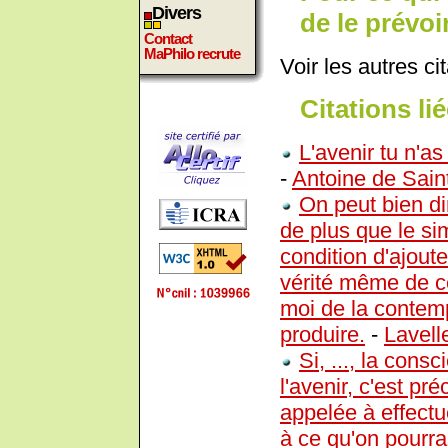
Divers
de le prévoi
Contact
MaPhilo recrute
Voir les autres ci
Citations lié
L'avenir tu n'as
-
Antoine de Sain
On peut bien di
de plus que le si
condition d'ajouter
vérité même de ce 
moi de la contempl
produire.
-
Lavell
Si, ..., la cons
l'avenir, c'est pr
appelée à effectue
à ce qu'on pourra