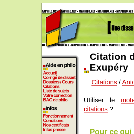
Citation 
Aide en philo
Exupéry
Accueil
Corrigé de dissert
Citations
/
Ant
Dossiers / Cours
Citations
Liste de sujets
Votre correction
Utiliser le
mot
BAC de philo
citations
?
Infos
Fonctionnement
Conditions
Nos certificats
Infos presse
Pour ce qui e