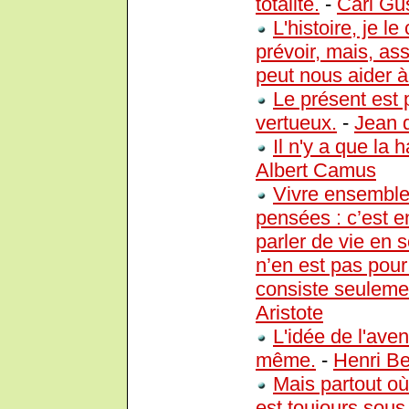
totalité.
-
Carl Gu
L'histoire, je l
prévoir, mais, ass
peut nous aider à
Le présent est p
vertueux.
-
Jean 
Il n'y a que la 
Albert Camus
Vivre ensemble
pensées : c’est en
parler de vie en s
n’en est pas pou
consiste seulemen
Aristote
L'idée de l'aven
même.
-
Henri B
Mais partout où
est toujours sous 