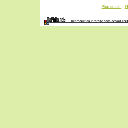
Plan du site
-
F