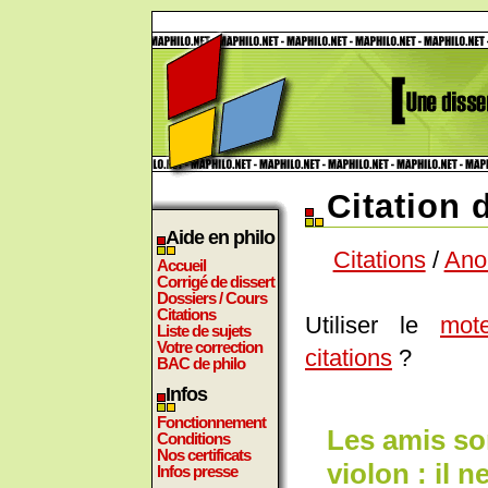
Citation
Aide en philo
Citations
/
Ano
Accueil
Corrigé de dissert
Dossiers / Cours
Citations
Utiliser le
mot
Liste de sujets
Votre correction
citations
?
BAC de philo
Infos
Fonctionnement
Les amis so
Conditions
Nos certificats
violon : il n
Infos presse