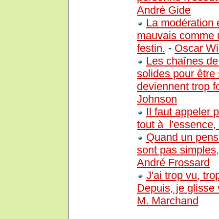
André Gide
La modération e
mauvais comme u
festin.
-
Oscar Wi
Les chaînes de 
solides pour être 
deviennent trop f
Johnson
Il faut appeler
tout à l'essence, 
Quand un pense
sont pas simples, 
André Frossard
J'ai trop vu, tr
Depuis, je glisse 
M. Marchand