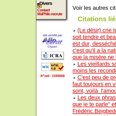
Divers
Voir les autres ci
Contact
MaPhilo recrute
Citations lié
(Le désir) crie t
soit tendre et be
est dur, desséché
c'est qu'il a la n
que la misère ne 
Les vieillards s
moins les recondu
C'est peu de pr
faut toujours en v
sont, voilà l'amou
Les deux phrase
que je te parle" e
Frédéric Beigbed