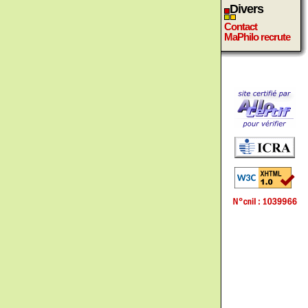
Divers
Contact
MaPhilo recrute