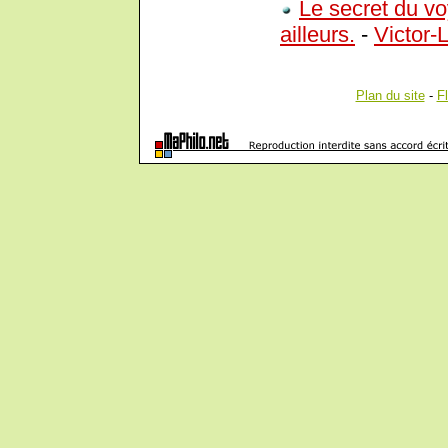
Le secret du voy
ailleurs.
-
Victor-
Plan du site
-
F