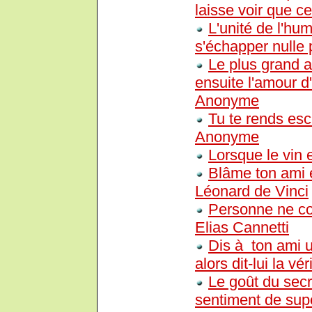
laisse voir que ce 
L'unité de l'hu
s'échapper nulle 
Le plus grand a
ensuite l'amour d
Anonyme
Tu te rends escl
Anonyme
Lorsque le vin e
Blâme ton ami e
Léonard de Vinci
Personne ne con
Elias Cannetti
Dis à ton ami u
alors dit-lui la vér
Le goût du secr
sentiment de supé