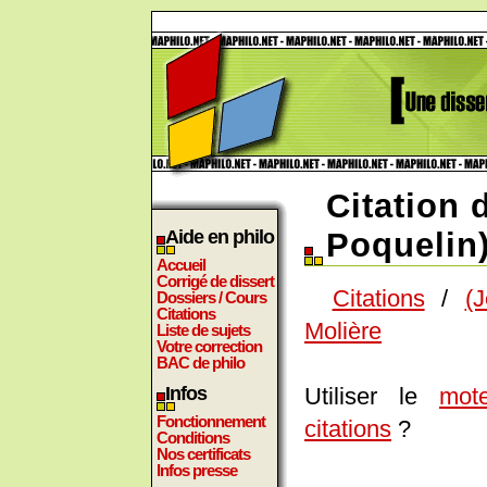
Citation 
Aide en philo
Poquelin)
Accueil
Corrigé de dissert
Citations
/
(
Dossiers / Cours
Citations
Molière
Liste de sujets
Votre correction
BAC de philo
Utiliser le
mot
Infos
Fonctionnement
citations
?
Conditions
Nos certificats
Infos presse