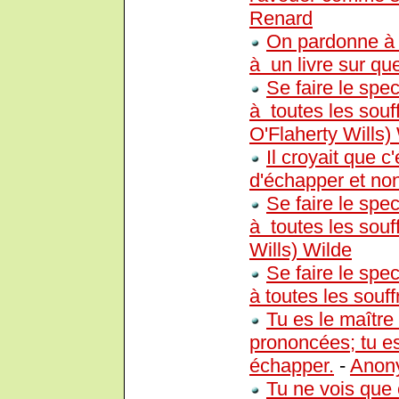
Renard
On pardonne à 
à un livre sur qu
Se faire le spe
à toutes les souf
O'Flaherty Wills)
Il croyait que c'
d'échapper et no
Se faire le spe
à toutes les souf
Wills) Wilde
Se faire le spe
à toutes les souff
Tu es le maître
prononcées; tu es
échapper.
-
Anon
Tu ne vois que c