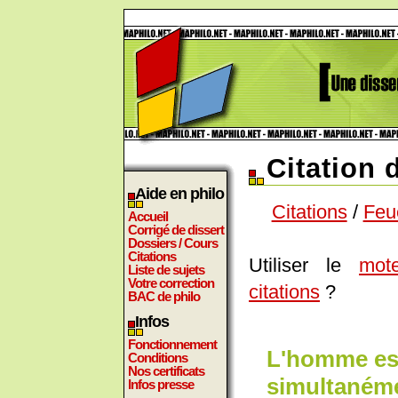
Citation
Aide en philo
Citations
/
Feu
Accueil
Corrigé de dissert
Dossiers / Cours
Citations
Utiliser le
mot
Liste de sujets
Votre correction
citations
?
BAC de philo
Infos
Fonctionnement
L'homme es
Conditions
Nos certificats
simultanémen
Infos presse