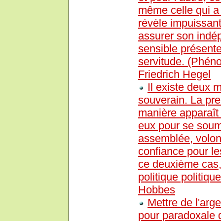
même celle qui a p
révèle impuissant
assurer son indép
sensible présente
servitude. (Phéno
Friedrich Hegel
Il existe deux 
souverain. La prem
manière apparaît
eux pour se soume
assemblée, volont
confiance pour le
ce deuxième cas,
politique politiqu
Hobbes
Mettre de l'arge
pour paradoxale 