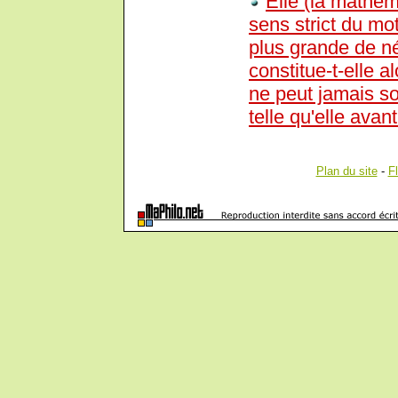
Elle (la mathém
sens strict du mo
plus grande de né
constitue-t-elle 
ne peut jamais sou
telle qu'elle avan
Plan du site
-
F