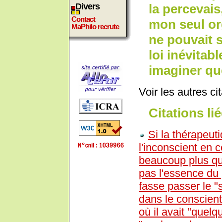
la percevais
Divers
Contact
mon seul or
MaPhilo recrute
ne pouvait s
loi inévitab
imaginer que
Voir les autres ci
Citations lié
Si la thérapeut
l'inconscient en 
beaucoup plus qu
pas l'essence du 
fasse passer le "
dans le conscient
où il avait "quel