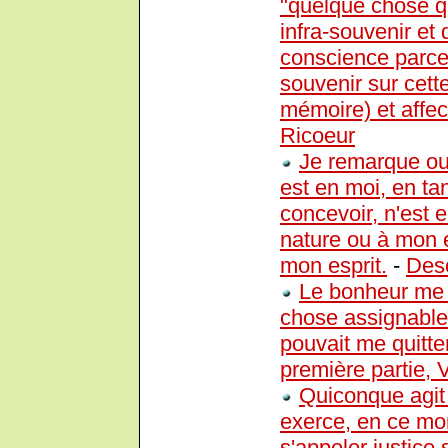
"quelque chose qu
infra-souvenir et 
conscience parce 
souvenir sur cett
mémoire) et affec
Ricoeur
Je remarque out
est en moi, en tan
concevoir, n'est
nature ou à mon e
mon esprit.
-
Des
Le bonheur me s
chose assignable,
pouvait me quitte
première partie, 
Quiconque agit
exerce, en ce mo
s'appeler justice s