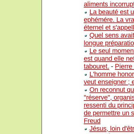
aliments incorrupt
La beauté est u
ephémére. La vrai
éternel et s'app
Quel sens avait 
longue préparatio
Le seul moment
est quand elle ne
tabouret.
-
Pierre
L'homme honora
veut enseigner ; 
On reconnut que
"réserve", organ
ressenti du princi
de permettre un su
Freud
Jésus, loin d'êtr