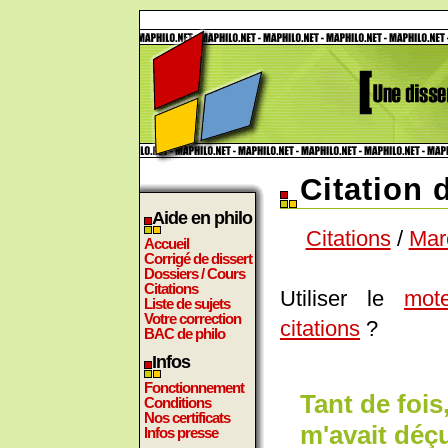
Citation 
Aide en philo
Citations
/
Mar
Accueil
Corrigé de dissert
Dossiers / Cours
Citations
Utiliser le
mot
Liste de sujets
Votre correction
citations
?
BAC de philo
Infos
Fonctionnement
Tant de fois
Conditions
Nos certificats
m'avait déç
Infos presse