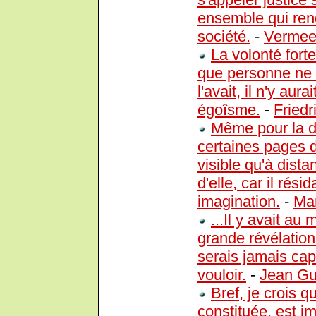
ensemble qui ren
société.
-
Vermee
La volonté fort
que personne ne l
l'avait, il n'y aur
égoîsme.
-
Friedr
Même pour la 
certaines pages 
visible qu'à dista
d'elle, car il ré
imagination.
-
Mar
...Il y avait au
grande révélation
serais jamais capa
vouloir.
-
Jean G
Bref, je crois q
constituée, est i