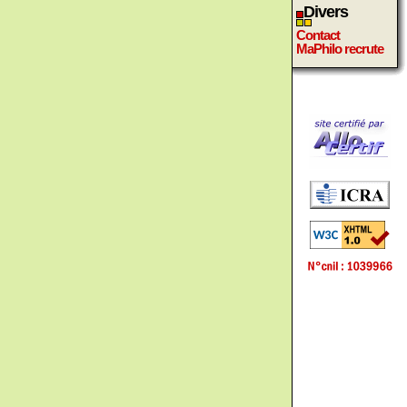
Divers
Contact
MaPhilo recrute