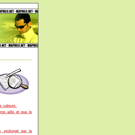
es valeurs.
rps aille et que le
, prolongé par la