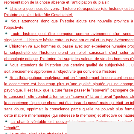
représentation de la chose absente et l'anticipation du plaisir.
L'histoire que nous écrivons, l'histoire rétrospective (die historie) est 
l'histoire qui s'est faite (die Geschichte).
Nous attendons donc que l'histoire ajoute une nouvelle province à 
l'objectivité.
Toute histoire peut être comprise comme avènement d'un sens
singularité... L'histoire hésite entre un type structural et un type événementi
L'historien va aux hommes du passé avec son expérience humaine pro
la subjectivité de l'historien prend un relief saisissant c'est celui 
chronologie critique, l'historien fait surgir les valeurs de vie des hommes d'
Nous attendons de l'historien une certaine qualité de subjectivité ... u
soit précisément appropriée à l'objectivité qui convient à l'histoire.
Si la thérapeutique analytique agit en "transformant l'inconscient en co
la conscience est beaucoup plus qu'une qualité ajoutée qui ne change
psychique. Il est faux que la cure fasse passer le "souvenir" pathogène de
le conscient, elle conduit à former un "souvenir" là où il avait "quelque c
la conscience, "quelque chose qui était issu du passé mais qui était un inf
sans doute, opprimait la conscience parce qu'elle ne pouvait plus form
cette matière mnémonique (qui intéresse la mémoire) et affective de natur
La charité véritable est souvent bafouée par l'inhumaine "justice" 
"charité".