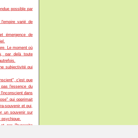
rendue possible par
l'empire varié de
 et émergence de
el.
pre. Le moment où
où, par delà toute
autrefois.
ne subjectivité qui
nscient", c'est que
 pas l'essence du
 l'inconscient dans
hose" qui opprimait
ra-souvenir et qui,
er un souvenir sur
e psychique.
et par l'hypocrite