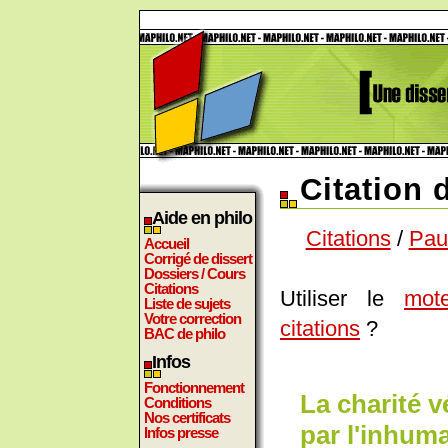
Citation 
Aide en philo
Citations
/
Pau
Accueil
Corrigé de dissert
Dossiers / Cours
Citations
Utiliser le
mot
Liste de sujets
Votre correction
citations
?
BAC de philo
Infos
Fonctionnement
La charité v
Conditions
Nos certificats
par l'inhuma
Infos presse