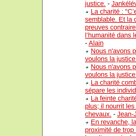
justice.
-
Jankélév
La charité : "C’
semblable. Et la c
preuves contraire
l’humanité dans le
-
Alain
Nous n'avons pa
voulons la justice
Nous n'avons pa
voulons la justice
La charité combl
sépare les indivi
La feinte charit
plus; il nourrit 
chevaux.
-
Jean-
En revanche, la
proximité de trop