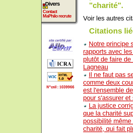
"charité".
Divers
Contact
MaPhilo recrute
Voir les autres ci
Citations lié
Notre principe 
rapports avec les
plutôt de faire de 
Lagneau
Il ne faut pas s
comme deux couran
est l'ensemble de
pour s'assurer et
La justice corrig
que la charité su
possibilité même d
charité, qui fait 