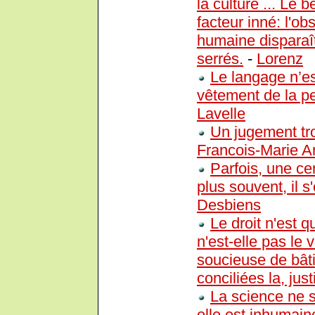
la culture ... Le b
facteur inné: l'ob
humaine disparaî
serrés.
-
Lorenz
Le langage n’es
vêtement de la pen
Lavelle
Un jugement tro
Francois-Marie A
Parfois, une cer
plus souvent, il s
Desbiens
Le droit n'est 
n'est-elle pas le v
soucieuse de bâtir
conciliées la, just
La science ne se
elle est inhumain