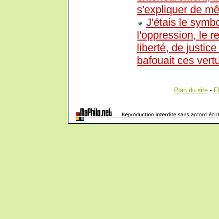
s'expliquer de m
J'étais le symbo
l'oppression, le 
liberté, de justi
bafouait ces vert
Plan du site
-
F